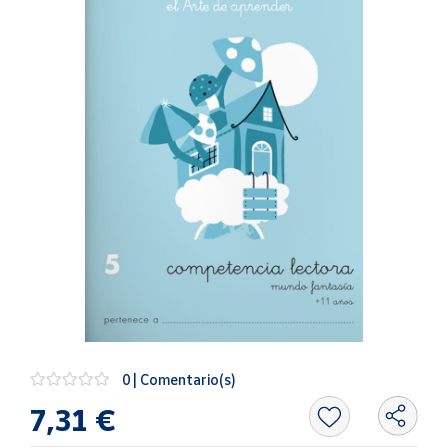
Artesanía
Oficina y
Papelería
Para Canarias,
Ceuta y Melilla
Más
populares
Bono
Cultural
Nuestros
vendedores
Las
novedades
0 | Comentario(s)
de Correos
Market
7,31 €