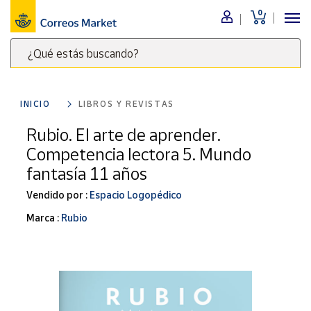
0
Menú
¿Qué estás buscando?
Nuestro
catálogo
Escribe
palabras
INICIO
LIBROS Y REVISTAS
clave
Alimentación
para
Rubio. El arte de aprender.
Bebidas
buscar
Competencia lectora 5. Mundo
Ocio y cultura
productos
fantasía 11 años
en
Juguetes y
juegos
Correos
Vendido por :
Espacio Logopédico
Market
Libros y
Marca :
Rubio
.
revistas
Merchandising
y regalos
Tienda de
Correos