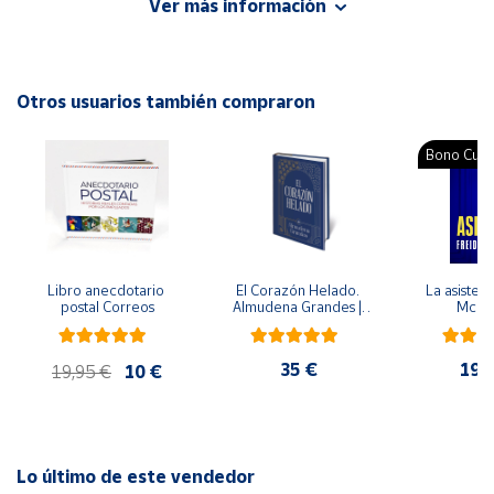
Ver más información
Editorial: Rubio
ISBN: 9788489773899
Cuenta
Idioma: Español
Otros usuarios también compraron
Área
cliente
Bono Cultu
Ubicación
Península
y
Libro anecdotario 
El Corazón Helado. 
La asistent
Baleares
postal Correos
Almudena Grandes | 
McFa
Edición especial de 
Canarias,
lujo | Libro con sello y 
matasellos
Ceuta y
35 €
19,
19,95 €
10 €
Melilla
Lo último de este vendedor