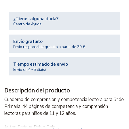
Productos
Solidarios
¿Tienes alguna duda?
Centro de Ayuda
Ayuda
Envío gratuito
Centro
de ayuda
Envío responsable gratuito a partir de 20 €
Contacto
Tiempo estimado de envío
Envío en 4 - 5 día(s)
Vendedores
Descripción del producto
Mapa de
vendedores
Cuaderno de comprensión y competencia lectora para 5º de
Hazte
Primaria. 44 páginas de competencia y comprensión
vendedor
lectoras para niños de 11 y 12 años.
Área
vendedor
Autor: Enrique Rubio Polo