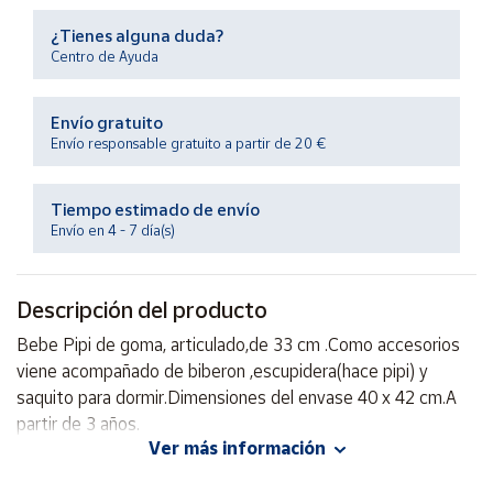
Productos
Solidarios
¿Tienes alguna duda?
Centro de Ayuda
Ayuda
Envío gratuito
Envío responsable gratuito a partir de 20 €
Centro
de ayuda
Tiempo estimado de envío
Contacto
Envío en 4 - 7 día(s)
Vendedores
Descripción del producto
Bebe Pipi de goma, articulado,de 33 cm .Como accesorios
Mapa de
vendedores
viene acompañado de biberon ,escupidera(hace pipi) y
saquito para dormir.Dimensiones del envase 40 x 42 cm.A
Hazte
vendedor
partir de 3 años.
Ver más información
Área
vendedor