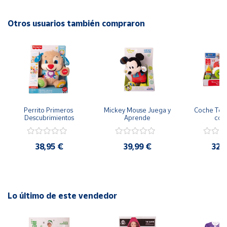
Otros usuarios también compraron
Cuenta
Área
cliente
Ubicación
Perrito Primeros 
Mickey Mouse Juega y 
Coche Tony
Descubrimientos
Aprende
col
Península
y
Baleares
38,95 €
39,99 €
32,
Canarias,
Ceuta y
Melilla
Lo último de este vendedor