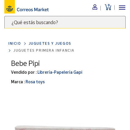
0
Menú
¿Qué estás buscando?
Nuestro
catálogo
Escribe
palabras
INICIO
JUGUETES Y JUEGOS
clave
Alimentación
JUGUETES PRIMERA INFANCIA
para
Bebidas
buscar
Bebe Pipi
Ocio y cultura
productos
Vendido por :
Librería-Papelería Gapi
en
Juguetes y
juegos
Correos
Marca :
Rosa toys
Market
Libros y
.
revistas
Merchandising
y regalos
Tienda de
Correos