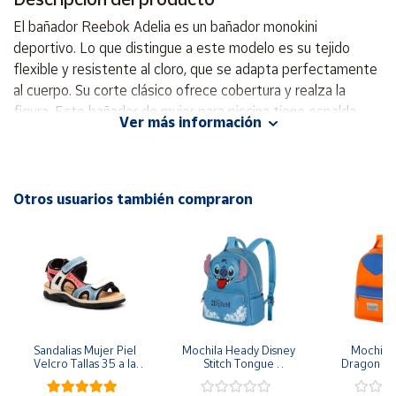
El bañador Reebok Adelia es un bañador monokini
Cuenta
deportivo. Lo que distingue a este modelo es su tejido
flexible y resistente al cloro, que se adapta perfectamente
al cuerpo. Su corte clásico ofrece cobertura y realza la
Área
cliente
figura. Este bañador de mujer para piscina tiene espalda
Ver más información
cruzada, diseñado para ofrecer rendimiento y comodidad.
Con un diseño de espalda cruzada que brinda sujeción y
Ubicación
libertad de movimiento, este bañador está confeccionado
con un tejido elástico de secado rápido que ofrece un
Otros usuarios también compraron
Península
ajuste elegante y favorecedor, perfecto para entrenar,
y
nadar o disfrutar de las vacaciones. traje de baño de una
Baleares
pieza Material: 80% poliamida, 20% elastano recorte en la
Canarias,
parte posterior busto sin rigidez
Ceuta y
Melilla
Sandalias Mujer Piel 
Mochila Heady Disney 
Mochila  
Velcro Tallas 35 a la 
Stitch Tongue 
Dragon Bal
41
29x24.5x15 cm
Goku 29x