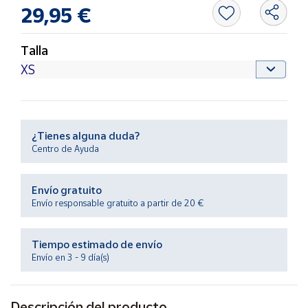
Productos
29,95 €
Solidarios
Talla
Ayuda
Centro
de ayuda
Contacto
¿Tienes alguna duda?
Centro de Ayuda
Vendedores
Envío gratuito
Envío responsable gratuito a partir de 20 €
Mapa de
vendedores
Tiempo estimado de envío
Hazte
Envío en 3 - 9 día(s)
vendedor
Área
vendedor
Descripción del producto