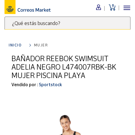
0
Menú
¿Qué estás buscando?
Nuestro
catálogo
Escribe
palabras
INICIO
MUJER
clave
Alimentación
para
BAÑADOR REEBOK SWIMSUIT
Bebidas
buscar
ADELIA NEGRO L474007RBK-BK
Ocio y cultura
productos
MUJER PISCINA PLAYA
en
Juguetes y
juegos
Correos
Vendido por :
Sportstock
Market
Libros y
.
revistas
Merchandising
y regalos
Tienda de
Correos