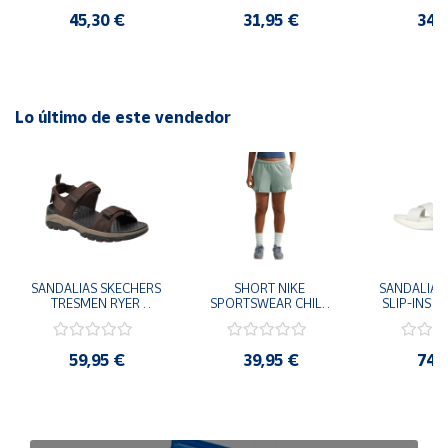
45,30 €
31,95 €
34,
Lo último de este vendedor
SANDALIAS SKECHERS 
SHORT NIKE 
SANDALIAS 
TRESMEN RYER 
SPORTSWEAR CHILL 
SLIP-INS U
MARRON CHOCOLATE 
TERRY VERDE II3980-
3.0 NEVER
205112-CHOC 
006 PANTALONES 
BLANCO
HOMBRE SANDALIAS 
CORTOS MUJER
119975
59,95 €
39,95 €
74,
COMODAS
SANDALIAS
MU