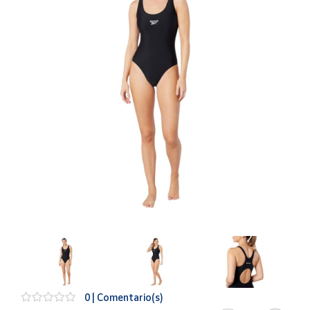
Artesanía
Oficina y
Papelería
Para Canarias,
Ceuta y Melilla
Más
populares
Bono
Cultural
Nuestros
vendedores
Las
novedades
de Correos
Market
0 | Comentario(s)