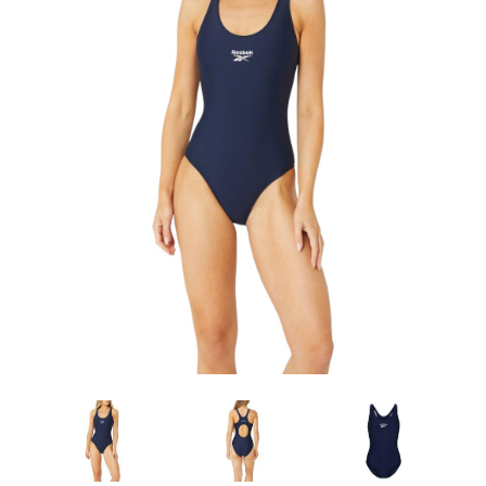
Artesanía
Oficina y
Papelería
Para Canarias,
Ceuta y Melilla
Más
populares
Bono
Cultural
Nuestros
vendedores
Las
novedades
de Correos
Market