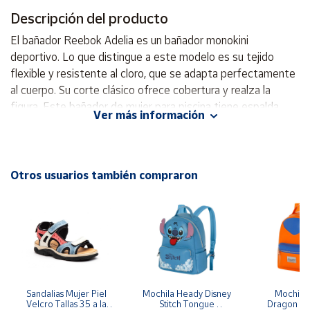
Descripción del producto
Cuenta
El bañador Reebok Adelia es un bañador monokini
deportivo. Lo que distingue a este modelo es su tejido
Área
flexible y resistente al cloro, que se adapta perfectamente
cliente
al cuerpo. Su corte clásico ofrece cobertura y realza la
figura. Este bañador de mujer para piscina tiene espalda
Ver más información
cruzada, diseñado para ofrecer rendimiento y comodidad.
Ubicación
Con un diseño de espalda cruzada que brinda sujeción y
libertad de movimiento, este bañador está confeccionado
Península
con un tejido elástico de secado rápido que ofrece un
Otros usuarios también compraron
y
Baleares
ajuste elegante y favorecedor, perfecto para entrenar,
nadar o disfrutar de las vacaciones. traje de baño de una
Canarias,
pieza Material: 80% poliamida, 20% elastano recorte en la
Ceuta y
Melilla
parte posterior busto sin rigidez
Sandalias Mujer Piel 
Mochila Heady Disney 
Mochila  
Velcro Tallas 35 a la 
Stitch Tongue 
Dragon Bal