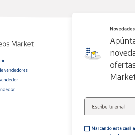
Novedades
Apúnta
eos Market
noveda
rir
oferta
e vendedores
Marke
vendedor
endedor
Escribe tu email
Marcando esta casilla