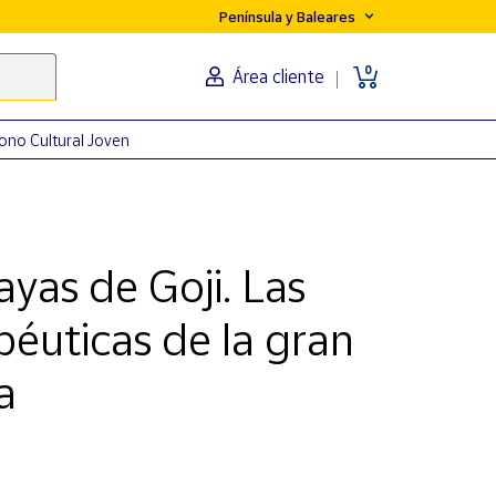
Península y Baleares
0
Área cliente
ono Cultural Joven
yas de Goji. Las
éuticas de la gran
a