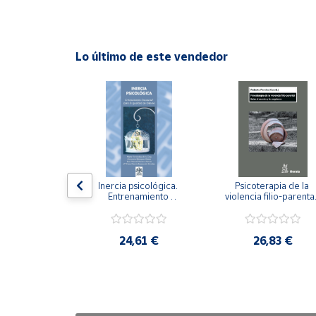
Cuenta
Lo último de este vendedor
Área
cliente
Ubicación
Península
y
n visual y 
Inercia psicológica. 
Psicoterapia de la 
Baleares
 Adaptación 
Entrenamiento 
violencia filio-parental.
. Nivel I ESO.
Emocional para la 
Entre el secreto y la 
Canarias,
Igualdad de Género.
vergüenza.
Ceuta y
,21 €
24,61 €
26,83 €
Melilla