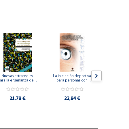
Nuevas estrategias 
La iniciación deportiva 
El método Cl
ara la enseñanza de la 
para personas con 
ortografía.
ceguera y deficiencia 
visual.
18,4
21,78 €
22,84 €