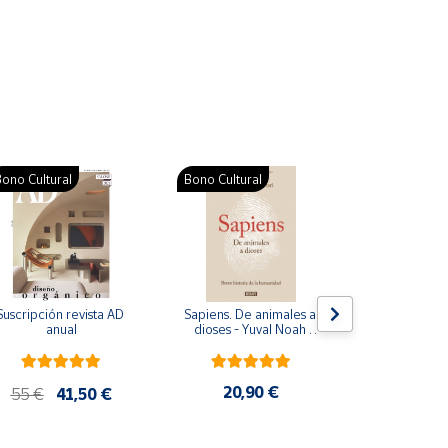
ono Cultural
Bono Cultural
Suscripción revista AD 
Sapiens. De animales a 
Colección d
anual
dioses - Yuval Noah 
para bebés. S
Harari
de cartón
20,90 €
28
55 €
41,50 €