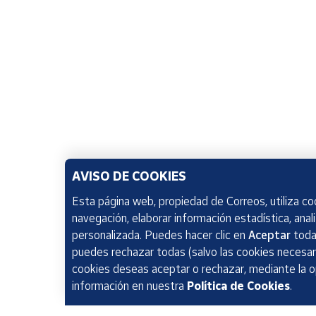
AVISO DE COOKIES
Esta página web, propiedad de Correos, utiliza coo
navegación, elaborar información estadística, anal
personalizada. Puedes hacer clic en
Aceptar
todas
puedes rechazar todas (salvo las cookies necesari
cookies deseas aceptar o rechazar, mediante la 
información en nuestra
Política de Cookies
.