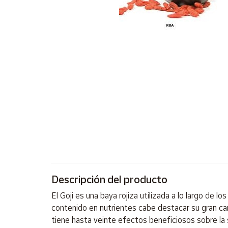
Artesanía
Oficina y
Papelería
Para Canarias,
Ceuta y Melilla
Más
populares
Bono
Cultural
Nuestros
vendedores
Descripción del producto
Las
novedades
El Goji es una baya rojiza utilizada a lo largo de 
de Correos
Market
contenido en nutrientes cabe destacar su gran can
tiene hasta veinte efectos beneficiosos sobre la 