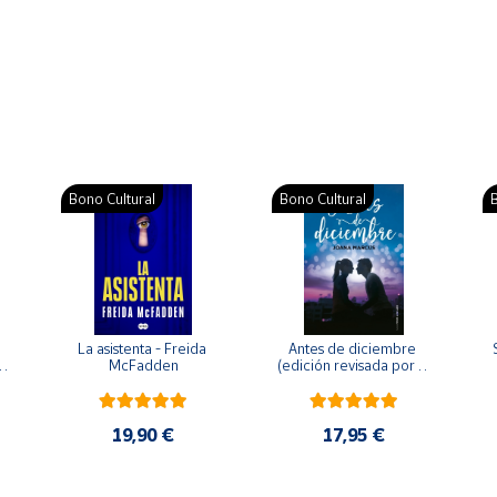
Bono Cultural
Bono Cultural
B
La asistenta - Freida 
Antes de diciembre 
McFadden
(edición revisada por la 
o 
autora) - Joana Marcús
19,90 €
17,95 €