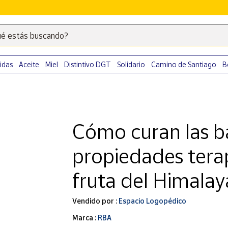
é estás buscando?
Escribe
palabras
clave
idas
Aceite
Miel
Distintivo DGT
Solidario
Camino de Santiago
B
para
buscar
productos
en
Cómo curan las ba
Correos
Market
propiedades terap
.
fruta del Himalay
Vendido por :
Espacio Logopédico
Marca :
RBA