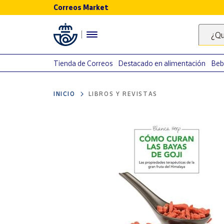
Correos Market
Menú
¿Qu
Nuestro
catálogo
Tienda de Correos
Destacado en alimentación
Beb
Alimentación
INICIO
LIBROS Y REVISTAS
Bebidas
Ocio y cultura
Juguetes y
juegos
Libros y
revistas
Merchandising
y regalos
Tienda de
Correos