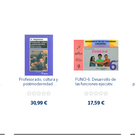
Profesorado, cultura y 
FUNCI-6. Desarrollo de 
 
postmodernidad. 
las funciones ejecutivas. 
p
Cambian los tiempos, 
6º de Primaria.
cambia el profesorado.
30,99 €
17,59 €