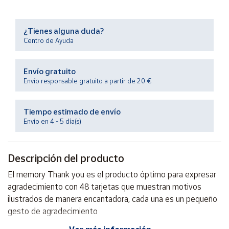
Productos
Solidarios
¿Tienes alguna duda?
Centro de Ayuda
Ayuda
Envío gratuito
Centro
Envío responsable gratuito a partir de 20 €
de ayuda
Contacto
Tiempo estimado de envío
Envío en 4 - 5 día(s)
Vendedores
Descripción del producto
Mapa de
vendedores
El memory Thank you es el producto óptimo para expresar
Hazte
agradecimiento con 48 tarjetas que muestran motivos
vendedor
ilustrados de manera encantadora, cada una es un pequeño
gesto de agradecimiento
Área
vendedor