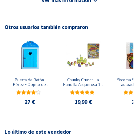
Ver más información
EAN: 4005556224005
Cuenta
Advertencias:
No recomendable para niños menores de 3 años. Contiene
Otros usuarios también compraron
Área
piezas pequeñas. Peligro de asfixia
cliente
Ubicación
Península
y
Puerta de Ratón 
Chunky Crunch La 
Sistema Sola
Baleares
Pérez - Objeto de 
Pandilla Asquerosa 16 
autoadhes
madera
piezas
mad
Canarias,
Ceuta y
27 €
19,99 €
24
Melilla
Lo último de este vendedor