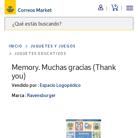
0
Menú
¿Qué estás buscando?
Nuestro
catálogo
Escribe
palabras
INICIO
JUGUETES Y JUEGOS
clave
Alimentación
JUGUETES EDUCATIVOS
para
Bebidas
buscar
Memory. Muchas gracias (Thank
Ocio y cultura
productos
you)
en
Juguetes y
juegos
Correos
Vendido por :
Espacio Logopédico
Market
Libros y
Marca :
Ravensburger
.
revistas
Merchandising
y regalos
Tienda de
Correos