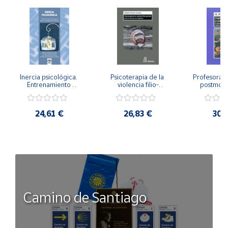
Inercia psicológica. 
Psicoterapia de la 
Profesorado,
Entrenamiento 
violencia filio-
postmode
Emocional para la 
parental. Entre el 
Cambian los
Igualdad de Género.
secreto y la 
cambi
vergüenza.
profes
24,61 €
26,83 €
30,
Camino de Santiago