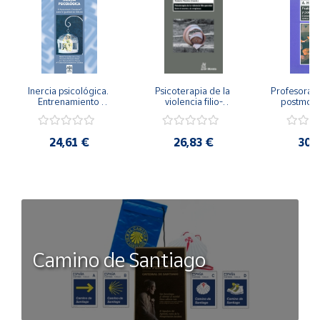
Inercia psicológica. 
Psicoterapia de la 
Profesorado,
Entrenamiento 
violencia filio-
postmode
Emocional para la 
parental. Entre el 
Cambian los
Igualdad de Género.
secreto y la 
cambi
vergüenza.
profes
24,61 €
26,83 €
30,
Camino de Santiago