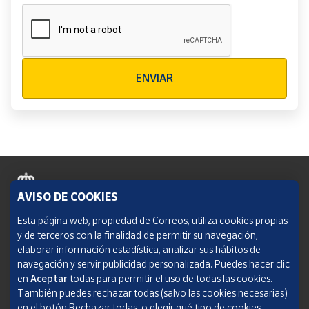
Verificación reCAPTCHA
ENVIAR
AVISO DE COOKIES
Política de cookies
Esta página web, propiedad de Correos, utiliza cookies propias
y de terceros con la finalidad de permitir su navegación,
Aviso legal
elaborar información estadística, analizar sus hábitos de
navegación y servir publicidad personalizada. Puedes hacer clic
Condiciones del servicio
en
Aceptar
todas para permitir el uso de todas las cookies.
También puedes rechazar todas (salvo las cookies necesarias)
Política de Privacidad Web
en el botón Rechazar todas, o elegir qué tipo de cookies