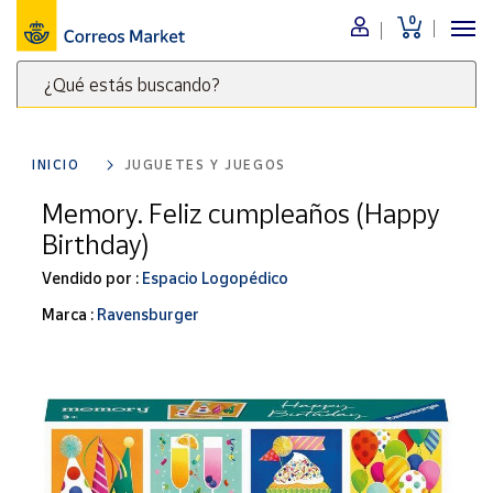
0
Menú
¿Qué estás buscando?
Nuestro
catálogo
Escribe
palabras
INICIO
JUGUETES Y JUEGOS
clave
Alimentación
para
Memory. Feliz cumpleaños (Happy
Bebidas
buscar
Birthday)
Ocio y cultura
productos
en
Vendido por :
Espacio Logopédico
Juguetes y
juegos
Correos
Marca :
Ravensburger
Market
Libros y
.
revistas
Merchandising
y regalos
Tienda de
Correos