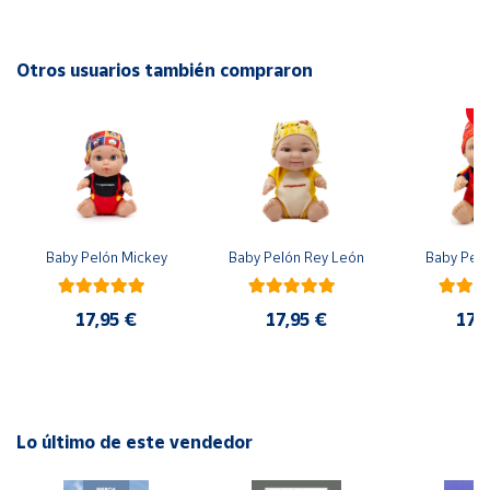
EAN: 4005556223992
Cuenta
Advertencias:
Otros usuarios también compraron
No recomendable para niños menores de 3 años. Contiene
Área
piezas pequeñas. Peligro de asfixia
cliente
Ubicación
Baby Pelón Mickey
Baby Pelón Rey León
Baby Peló
Península
y
Baleares
17,95 €
17,95 €
17,
Canarias,
Ceuta y
Melilla
Lo último de este vendedor