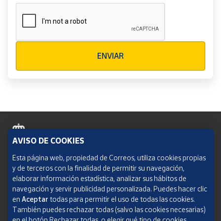
Verificación reCAPTCHA
ENVIAR
AVISO DE COOKIES
Política de cookies
Esta página web, propiedad de Correos, utiliza cookies propias
y de terceros con la finalidad de permitir su navegación,
Aviso legal
elaborar información estadística, analizar sus hábitos de
navegación y servir publicidad personalizada. Puedes hacer clic
Condiciones del servicio
en
Aceptar
todas para permitir el uso de todas las cookies.
También puedes rechazar todas (salvo las cookies necesarias)
Política de Privacidad Web
en el botón Rechazar todas, o elegir qué tipo de cookies