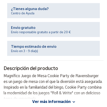
Productos
Solidarios
¿Tienes alguna duda?
Centro de Ayuda
Ayuda
Envío gratuito
Envío responsable gratuito a partir de 20 €
Centro
de ayuda
Tiempo estimado de envío
Contacto
Envío en 3 - 9 día(s)
Vendedores
Descripción del producto
Mapa de
Magnífico Juego de Mesa Cookie Party de Ravensburger
vendedores
es un juego de mesa con el que la diversión está asegurada.
Hazte
Inspirado en la familiaridad del bingo, Cookie Party combina
vendedor
la modernidad de los juegos "Roll & Write" con un delicioso
tema de repostería.
Área
Ver más información
vendedor
¿A quién no le van a gustar unas galletitas recién sacadas