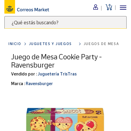
0
Menú
¿Qué estás buscando?
Nuestro
catálogo
Escribe
palabras
INICIO
JUGUETES Y JUEGOS
JUEGOS DE MESA
clave
Alimentación
para
Juego de Mesa Cookie Party -
Bebidas
buscar
Ravensburger
Ocio y cultura
productos
en
Vendido por :
Juguetería TrisTras
Juguetes y
juegos
Correos
Marca :
Ravensburger
Market
Libros y
.
revistas
Merchandising
y regalos
Tienda de
Correos