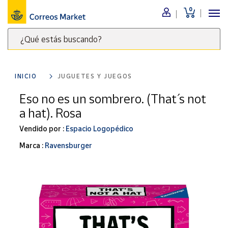
0
Menú
¿Qué estás buscando?
Nuestro
catálogo
Escribe
palabras
INICIO
JUGUETES Y JUEGOS
clave
Alimentación
para
Eso no es un sombrero. (That´ s not
Bebidas
buscar
a hat). Rosa
Ocio y cultura
productos
en
Vendido por :
Espacio Logopédico
Juguetes y
juegos
Correos
Marca :
Ravensburger
Market
Libros y
.
revistas
Merchandising
y regalos
Tienda de
Correos