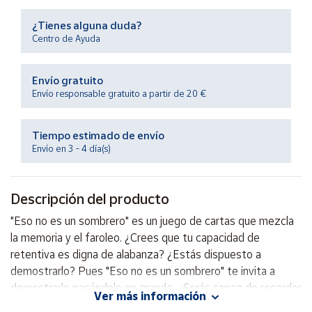
Productos
Solidarios
¿Tienes alguna duda?
Centro de Ayuda
Ayuda
Envío gratuito
Envío responsable gratuito a partir de 20 €
Centro
de ayuda
Tiempo estimado de envío
Contacto
Envío en 3 - 4 día(s)
Vendedores
Descripción del producto
Mapa de
"Eso no es un sombrero" es un juego de cartas que mezcla
vendedores
la memoria y el faroleo. ¿Crees que tu capacidad de
Hazte
retentiva es digna de alabanza? ¿Estás dispuesto a
vendedor
demostrarlo? Pues "Eso no es un sombrero" te invita a
demostrarlo pasándolo en grande. ¿Serás capaz de recordar
Área
Ver más información
vendedor
quién te dio qué y qué tienes delante de ti?