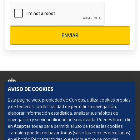
Verificación reCAPTCHA
ENVIAR
AVISO DE COOKIES
Política de cookies
Esta página web, propiedad de Correos, utiliza cookies propias
y de terceros con la finalidad de permitir su navegación,
Aviso legal
elaborar información estadística, analizar sus hábitos de
navegación y servir publicidad personalizada. Puedes hacer clic
Condiciones del servicio
en
Aceptar
todas para permitir el uso de todas las cookies.
También puedes rechazar todas (salvo las cookies necesarias)
Política de Privacidad Web
en el botón Rechazar todas, o elegir qué tipo de cookies