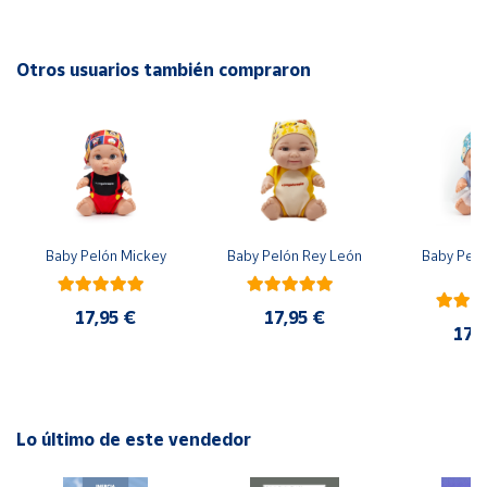
Cuenta
EAN: 4005556209552
Otros usuarios también compraron
Advertencias:
Área
No recomendable para niños menores de 3 años. Contiene
cliente
piezas pequeñas. Peligro de asfixia
Ubicación
Baby Pelón Mickey
Baby Pelón Rey León
Baby Peló
Península
El
y
Baleares
17,95 €
17,95 €
17,
Canarias,
Ceuta y
Melilla
Lo último de este vendedor