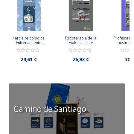
Inercia psicológica. 
Psicoterapia de la 
Profesorado,
Entrenamiento 
violencia filio-
postmode
Emocional para la 
parental. Entre el 
Cambian los
Igualdad de Género.
secreto y la 
cambi
vergüenza.
profes
24,61 €
26,83 €
30,
Camino de Santiago