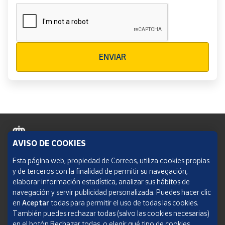
Verificación reCAPTCHA
ENVIAR
AVISO DE COOKIES
Política de cookies
Esta página web, propiedad de Correos, utiliza cookies propias
y de terceros con la finalidad de permitir su navegación,
Aviso legal
elaborar información estadística, analizar sus hábitos de
navegación y servir publicidad personalizada. Puedes hacer clic
Condiciones del servicio
en
Aceptar
todas para permitir el uso de todas las cookies.
También puedes rechazar todas (salvo las cookies necesarias)
Política de Privacidad Web
en el botón Rechazar todas, o elegir qué tipo de cookies