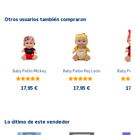
EAN: 4005556285181
Cuenta
Advertencias:
Otros usuarios también compraron
No recomendable para niños menores de 3 años. Contiene
Área
piezas pequeñas. Peligro de asfixia
cliente
Ubicación
Baby Pelón Mickey
Baby Pelón Rey León
Baby Peló
Península
y
Baleares
17,95 €
17,95 €
17,
Canarias,
Ceuta y
Melilla
Lo último de este vendedor