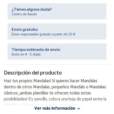
Productos
Solidarios
¿Tienes alguna duda?
Centro de Ayuda
Ayuda
Envío gratuito
Envío responsable gratuito a partir de 20 €
Centro
de ayuda
Tiempo estimado de envío
Contacto
Envío en 4 - 5 día(s)
Vendedores
Descripción del producto
Mapa de
Haz tus propios Mandalas! Si quieres hacer Mandalas
vendedores
dentro de otros Mandalas, pequeños Mandals o Mandalas
Hazte
clásicos, ¡ambas plantillas te ofrecen todas estas
vendedor
posibilidades! Es sencillo, coloca una hoja de papel entre la
plantilla y el marco y ya puedes comenzar.
Área
Ver más información
vendedor