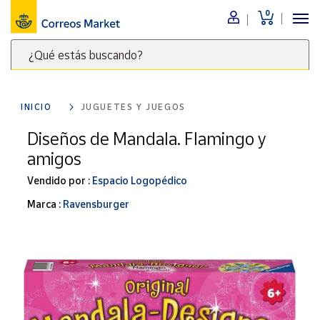
0
Menú
¿Qué estás buscando?
Nuestro
catálogo
Escribe
palabras
INICIO
JUGUETES Y JUEGOS
clave
Alimentación
para
Diseños de Mandala. Flamingo y
Bebidas
buscar
amigos
Ocio y cultura
productos
en
Vendido por :
Espacio Logopédico
Juguetes y
juegos
Correos
Marca :
Ravensburger
Market
Libros y
.
revistas
Merchandising
y regalos
Tienda de
Correos