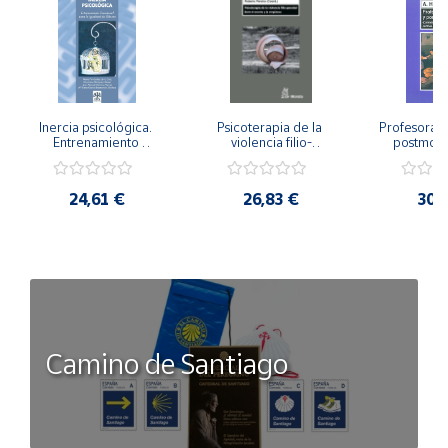
Inercia psicológica. 
Psicoterapia de la 
Profesorado,
Entrenamiento 
violencia filio-
postmode
Emocional para la 
parental. Entre el 
Cambian los
Igualdad de Género.
secreto y la 
cambi
vergüenza.
profes
24,61 €
26,83 €
30,
Camino de Santiago