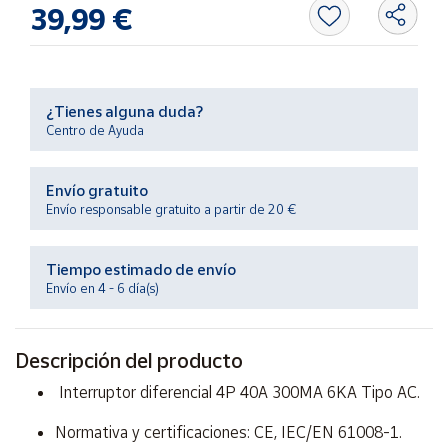
Productos
39,99 €
Solidarios
Ayuda
¿Tienes alguna duda?
Centro de Ayuda
Centro
de ayuda
Envío gratuito
Contacto
Envío responsable gratuito a partir de 20 €
Vendedores
Tiempo estimado de envío
Envío en 4 - 6 día(s)
Mapa de
vendedores
Descripción del producto
Hazte
vendedor
Interruptor diferencial 4P 40A 300MA 6KA Tipo AC.
Área
Normativa y certificaciones: CE, IEC/EN 61008-1.
vendedor