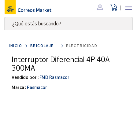
0
Menú
¿Qué estás buscando?
Nuestro
catálogo
Escribe
palabras
INICIO
BRICOLAJE
ELECTRICIDAD
clave
Alimentación
para
Interruptor Diferencial 4P 40A
Bebidas
buscar
300MA
Ocio y cultura
productos
en
Vendido por :
FMD Rasmacor
Juguetes y
juegos
Correos
Marca :
Rasmacor
Market
Libros y
.
revistas
Merchandising
y regalos
Tienda de
Correos