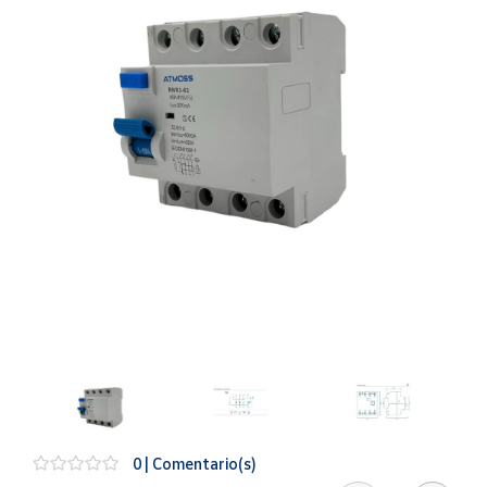
Artesanía
Oficina y
Papelería
Para Canarias,
Ceuta y Melilla
Más
populares
Bono
Cultural
Nuestros
vendedores
Las
novedades
de Correos
Market
0 | Comentario(s)