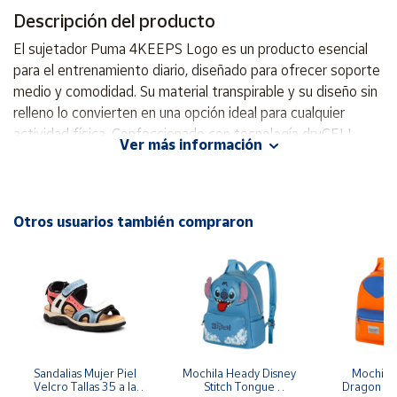
Descripción del producto
Cuenta
El sujetador Puma 4KEEPS Logo es un producto esencial
para el entrenamiento diario, diseñado para ofrecer soporte
Área
medio y comodidad. Su material transpirable y su diseño sin
cliente
relleno lo convierten en una opción ideal para cualquier
actividad física. Confeccionado con tecnología dryCELL,
Ver más información
que ayuda a eliminar el sudor del cuerpo, manteniendo a
Ubicación
quien lo lleva seco y cómodo durante el ejercicio. Cuenta
con un 85% de poliéster reciclado y un 15% de elastano,
Península
este sujetador no solo es funcional, sino que también
Otros usuarios también compraron
y
contribuye a un estilo de vida más sostenible. Su diseño de
Baleares
tirantes en forma de Y ofrece una gran libertad de
Canarias,
movimiento, ideal para entrenamientos de impacto medio.
Ceuta y
Melilla
Ya sea en un día de gimnasio o en un trayecto activo, este
sujetador proporciona el rendimiento y la energía necesarios
para cada repetición. dryCELL: Tecnología de rendimiento
que elimina la humedad del cuerpo durante el ejercicio
Sandalias Mujer Piel 
Mochila Heady Disney 
Mochila  
Velcro Tallas 35 a la 
Stitch Tongue 
Dragon Bal
Fabricado con al menos un 50% de materiales reciclados