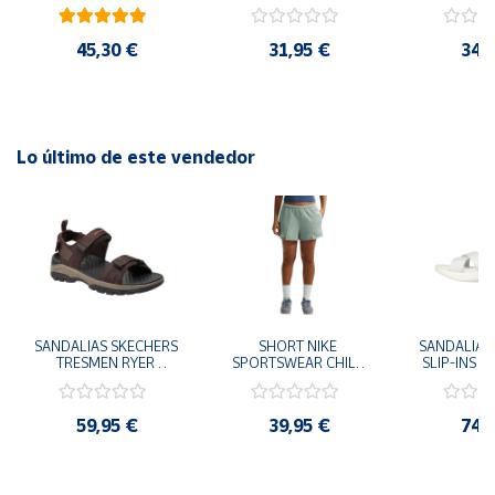
41
29x24.5x15 cm
Goku 29x
Ajuste: Ceñido Material principal: Interlock Soporte: Medio
Tirantes en forma de Y
45,30 €
31,95 €
34,
Lo último de este vendedor
SANDALIAS SKECHERS 
SHORT NIKE 
SANDALIAS 
TRESMEN RYER 
SPORTSWEAR CHILL 
SLIP-INS U
MARRON CHOCOLATE 
TERRY VERDE II3980-
3.0 NEVER
205112-CHOC 
006 PANTALONES 
BLANCO
HOMBRE SANDALIAS 
CORTOS MUJER
119975
59,95 €
39,95 €
74,
COMODAS
SANDALIAS
MU