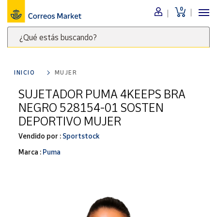
0
Menú
¿Qué estás buscando?
Nuestro
catálogo
Escribe
palabras
INICIO
MUJER
clave
Alimentación
para
SUJETADOR PUMA 4KEEPS BRA
Bebidas
buscar
NEGRO 528154-01 SOSTEN
Ocio y cultura
productos
DEPORTIVO MUJER
en
Juguetes y
juegos
Correos
Vendido por :
Sportstock
Market
Libros y
Marca :
Puma
.
revistas
Merchandising
y regalos
Tienda de
Correos