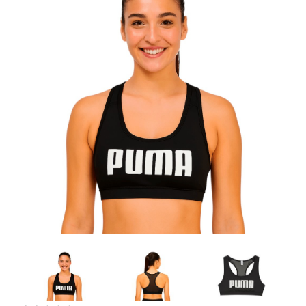
Artesanía
Oficina y
Papelería
Para Canarias,
Ceuta y Melilla
Más
populares
Bono
Cultural
Nuestros
vendedores
Las
novedades
de Correos
Market