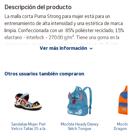
Descripción del producto
Cuenta
La malla corta Puma Strong para mujer está para un
entrenamiento de alta intensidad y una estética de marca
Área
limpia. Confeccionada con un 85% poliéster reciclado, 15%
cliente
elastano - interlock - 270.00 g/m². Tiene una goma en la
cintura para una mayor sujección. Corte ajustado Tejido
Ver más información
interlock Largo por encima de la rodilla Cintura de talle alto
Ubicación
85% poliéster reciclado, 15% elastano
Península
Otros usuarios también compraron
y
Baleares
Canarias,
Ceuta y
Melilla
Sandalias Mujer Piel 
Mochila Heady Disney 
Mochila  
Velcro Tallas 35 a la 
Stitch Tongue 
Dragon Bal