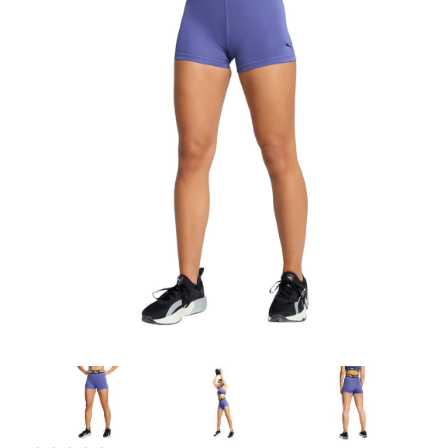
Artesanía
Oficina y
Papelería
Para Canarias,
Ceuta y Melilla
Más
populares
Bono
Cultural
Nuestros
vendedores
Las
novedades
de Correos
Market