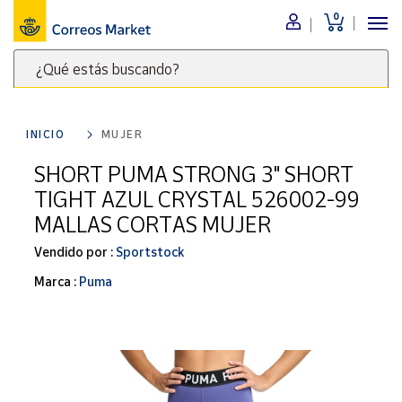
0
Menú
¿Qué estás buscando?
Nuestro
catálogo
Escribe
palabras
INICIO
MUJER
clave
Alimentación
para
SHORT PUMA STRONG 3" SHORT
Bebidas
buscar
TIGHT AZUL CRYSTAL 526002-99
Ocio y cultura
productos
MALLAS CORTAS MUJER
en
Juguetes y
juegos
Correos
Vendido por :
Sportstock
Market
Libros y
Marca :
Puma
.
revistas
Merchandising
y regalos
Tienda de
Correos