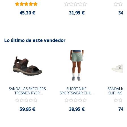
41
29x24.5x15 cm
Goku 29x
45,30 €
31,95 €
34,
Lo último de este vendedor
SANDALIAS SKECHERS 
SHORT NIKE 
SANDALIAS 
TRESMEN RYER 
SPORTSWEAR CHILL 
SLIP-INS U
MARRON CHOCOLATE 
TERRY VERDE II3980-
3.0 NEVER
205112-CHOC 
006 PANTALONES 
BLANCO
HOMBRE SANDALIAS 
CORTOS MUJER
119975
59,95 €
39,95 €
74,
COMODAS
SANDALIAS
MU