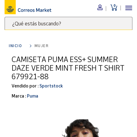
0
Menú
¿Qué estás buscando?
Nuestro
catálogo
Escribe
palabras
INICIO
MUJER
clave
Alimentación
para
CAMISETA PUMA ESS+ SUMMER
Bebidas
buscar
DAZE VERDE MINT FRESH T SHIRT
Ocio y cultura
productos
679921-88
en
Juguetes y
juegos
Correos
Vendido por :
Sportstock
Market
Libros y
Marca :
Puma
.
revistas
Merchandising
y regalos
Tienda de
Correos