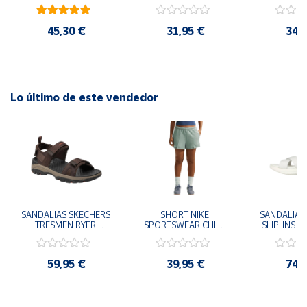
41
29x24.5x15 cm
Goku 29x
45,30 €
31,95 €
34,
Lo último de este vendedor
SANDALIAS SKECHERS 
SHORT NIKE 
SANDALIAS 
TRESMEN RYER 
SPORTSWEAR CHILL 
SLIP-INS U
MARRON CHOCOLATE 
TERRY VERDE II3980-
3.0 NEVER
205112-CHOC 
006 PANTALONES 
BLANCO
HOMBRE SANDALIAS 
CORTOS MUJER
119975
59,95 €
39,95 €
74,
COMODAS
SANDALIAS
MU