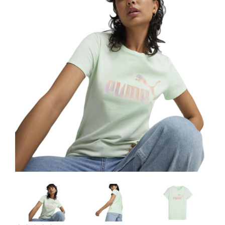
Artesanía
Oficina y
Papelería
Para Canarias,
Ceuta y Melilla
Más
populares
Bono
Cultural
Nuestros
vendedores
Las
novedades
de Correos
Market