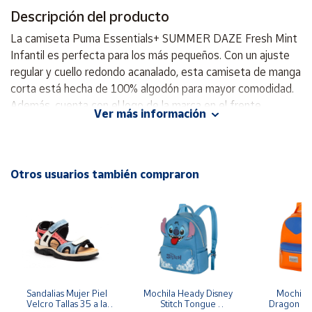
Descripción del producto
Cuenta
La camiseta Puma Essentials+ SUMMER DAZE Fresh Mint
Infantil es perfecta para los más pequeños. Con un ajuste
Área
regular y cuello redondo acanalado, esta camiseta de manga
cliente
corta está hecha de 100% algodón para mayor comodidad.
Además, cuenta con el logo de la marca en el frente.
Ver más información
Disponible en un refrescante color menta, esta camiseta es
Ubicación
ideal para el verano. ¡Haz que tu pequeño destaque con
estilo y comodidad con esta camiseta de Puma! Camiseta
Península
manga corta Ajuste regular Cuello redondo acanalado Logo
Otros usuarios también compraron
y
de la marca 100% Algodón
Baleares
Canarias,
Ceuta y
Melilla
Sandalias Mujer Piel 
Mochila Heady Disney 
Mochila  
Velcro Tallas 35 a la 
Stitch Tongue 
Dragon Bal