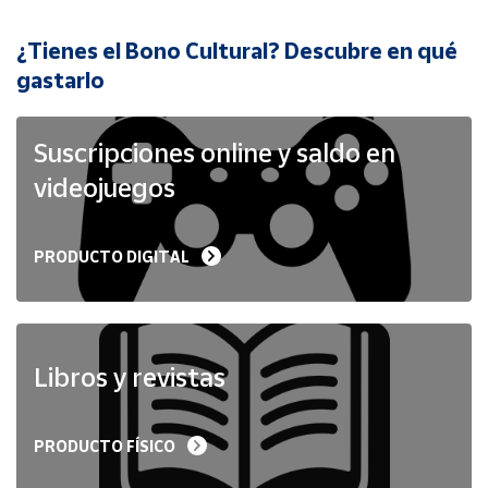
¿Tienes el Bono Cultural? Descubre en qué
Cuenta
gastarlo
Área
cliente
Suscripciones online y saldo en
videojuegos
Ubicación
PRODUCTO DIGITAL
Península
y
Baleares
Canarias,
Ceuta y
Libros y revistas
Melilla
PRODUCTO FÍSICO