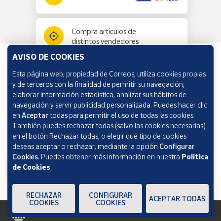
Compra artículos de
distintos vendedores
AVISO DE COOKIES
Esta página web, propiedad de Correos, utiliza cookies propias
Información y ayuda
y de terceros con la finalidad de permitir su navegación,
elaborar información estadística, analizar sus hábitos de
navegación y servir publicidad personalizada. Puedes hacer clic
Correos Market
en
Aceptar
todas para permitir el uso de todas las cookies.
También puedes rechazar todas (salvo las cookies necesarias)
en el botón Rechazar todas, o elegir qué tipo de cookies
deseas aceptar o rechazar, mediante la opción
Configurar
Cookies.
Puedes obtener más información en nuestra
Política
de Cookies
.
RECHAZAR
CONFIGURAR
ACEPTAR TODAS
COOKIES
COOKIES