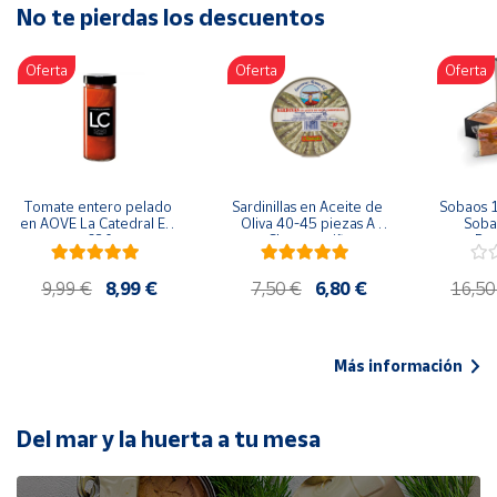
No te pierdas los descuentos
Artesanía
Oficina y
Oferta
Oferta
Oferta
Papelería
Para Canarias,
Ceuta y Melilla
Más
Tomate entero pelado 
Sardinillas en Aceite de 
Sobaos 1
populares
en AOVE La Catedral ER-
Oliva 40-45 piezas A 
Sobao
630
Churrusquiña
Paq
Bono
9,99 €
8,99 €
7,50 €
6,80 €
16,50
Cultural
Nuestros
vendedores
Más información
Las
novedades
de Correos
Del mar y la huerta a tu mesa
Market