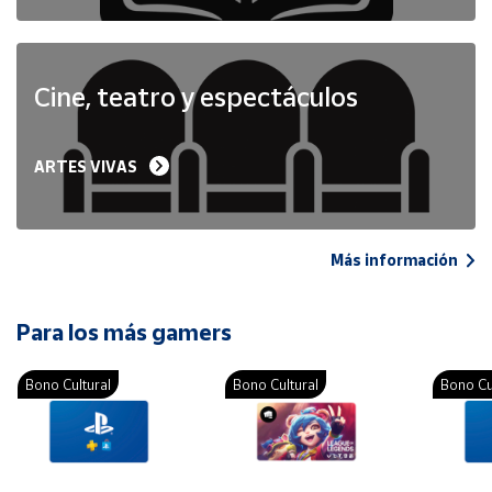
Cine, teatro y espectáculos
ARTES VIVAS
Más información
Para los más gamers
Bono Cultural
Bono Cultural
Bono Cu