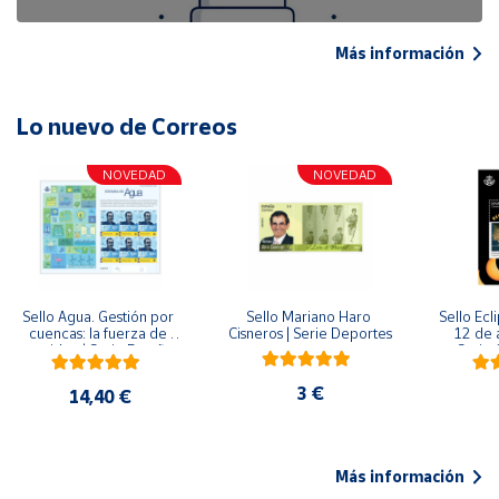
Más información
Lo nuevo de Correos
NOVEDAD
NOVEDAD
Sello Agua. Gestión por 
Sello Mariano Haro 
Sello Ecl
cuencas: la fuerza de 
Cisneros | Serie Deportes
12 de 
una idea.| Serie España 
Serie C
ES| Pliego Premium
3 €
14,40 €
Más información