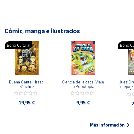
Cómic, manga e ilustrados
Bono Cultural
Bono Cu
Buena Gente - Isaac 
Ciencia de la caca: Viaje 
Juez Dr
Sánchez
a Popotopía
mejor - 
Ar
19,95 €
9,95 €
2
Más información