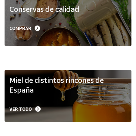
Productos
Conservas de calidad
Solidarios
Ayuda
COMPRAR
Centro
de ayuda
Contacto
Vendedores
Miel de distintos rincones de
España
Mapa de
vendedores
VER TODO
Hazte
vendedor
Área
vendedor