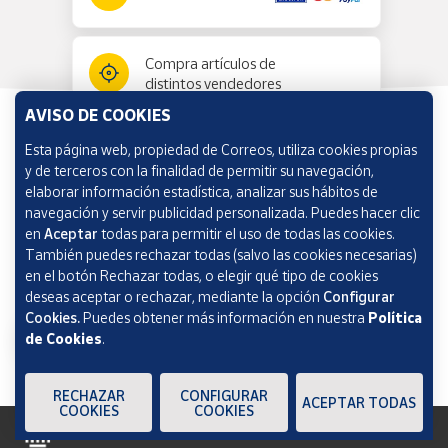
Compra artículos de
distintos vendedores
AVISO DE COOKIES
Esta página web, propiedad de Correos, utiliza cookies propias
Información y ayuda
y de terceros con la finalidad de permitir su navegación,
elaborar información estadística, analizar sus hábitos de
navegación y servir publicidad personalizada. Puedes hacer clic
Correos Market
en
Aceptar
todas para permitir el uso de todas las cookies.
También puedes rechazar todas (salvo las cookies necesarias)
en el botón Rechazar todas, o elegir qué tipo de cookies
deseas aceptar o rechazar, mediante la opción
Configurar
Cookies.
Puedes obtener más información en nuestra
Política
de Cookies
.
RECHAZAR
CONFIGURAR
ACEPTAR TODAS
COOKIES
COOKIES