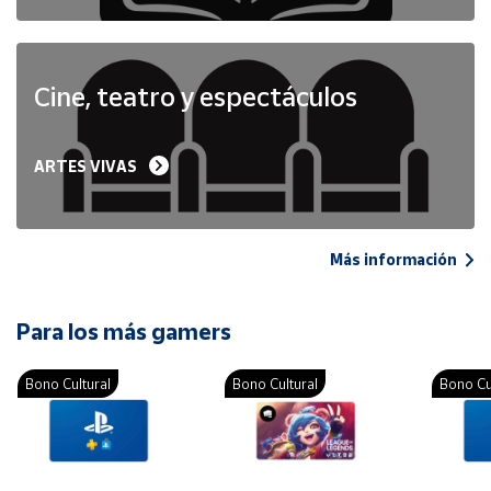
Cine, teatro y espectáculos
ARTES VIVAS
Más información
Para los más gamers
Bono Cultural
Bono Cultural
Bono Cu