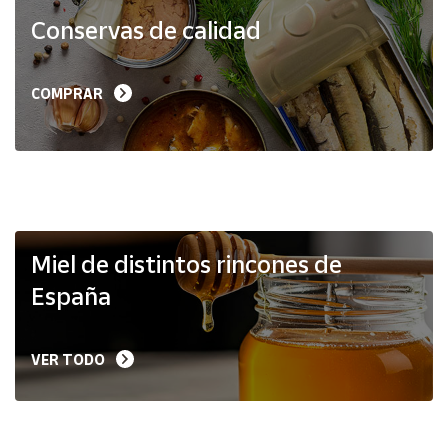
Productos
Conservas de calidad
Solidarios
Ayuda
COMPRAR
Centro
de ayuda
Contacto
Vendedores
Miel de distintos rincones de
España
Mapa de
vendedores
VER TODO
Hazte
vendedor
Área
vendedor