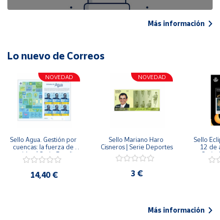
Más información
Lo nuevo de Correos
NOVEDAD
NOVEDAD
Sello Agua. Gestión por 
Sello Mariano Haro 
Sello Ecl
cuencas: la fuerza de 
Cisneros | Serie Deportes
12 de 
una idea.| Serie España 
Serie C
ES| Pliego Premium
3 €
14,40 €
Más información