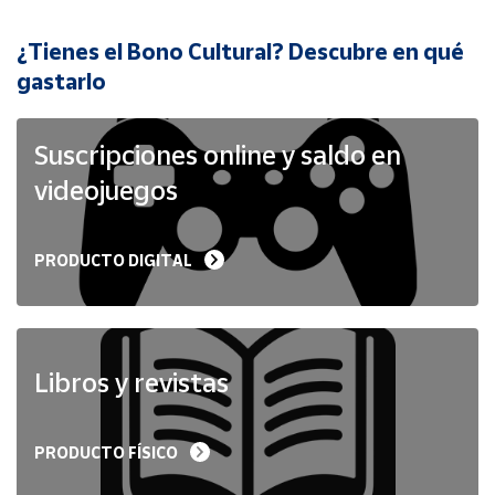
¿Tienes el Bono Cultural? Descubre en qué
Cuenta
gastarlo
Área
cliente
Suscripciones online y saldo en
videojuegos
Ubicación
PRODUCTO DIGITAL
Península
y
Baleares
Canarias,
Ceuta y
Libros y revistas
Melilla
PRODUCTO FÍSICO