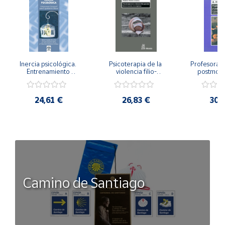
Inercia psicológica. 
Psicoterapia de la 
Profesorado,
Entrenamiento 
violencia filio-
postmode
Emocional para la 
parental. Entre el 
Cambian los
Igualdad de Género.
secreto y la 
cambi
vergüenza.
profes
24,61 €
26,83 €
30,
Camino de Santiago