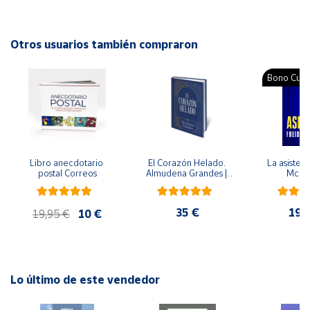
Editorial: Plataforma
ISBN: 9788417376987
Cuenta
Idioma: Español
Otros usuarios también compraron
Área
Bono Cultu
cliente
Ubicación
Libro anecdotario 
El Corazón Helado. 
La asistent
Península
postal Correos
Almudena Grandes | 
McFa
y
Edición especial de 
Baleares
lujo | Libro con sello y 
matasellos
35 €
19,
Canarias,
19,95 €
10 €
Ceuta y
Melilla
Lo último de este vendedor