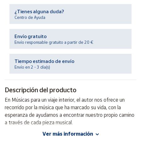
Productos
Solidarios
¿Tienes alguna duda?
Centro de Ayuda
Ayuda
Envío gratuito
Envío responsable gratuito a partir de 20 €
Centro
de ayuda
Tiempo estimado de envío
Contacto
Envío en 2 - 3 día(s)
Vendedores
Descripción del producto
Mapa de
En Músicas para un viaje interior, el autor nos ofrece un
vendedores
recorrido por la música que ha marcado su vida, con la
Hazte
esperanza de ayudarnos a encontrar nuestro propio camino
vendedor
a través de cada pieza musical.
Área
Ver más información
vendedor
Autor: Albert Rams Ferrús