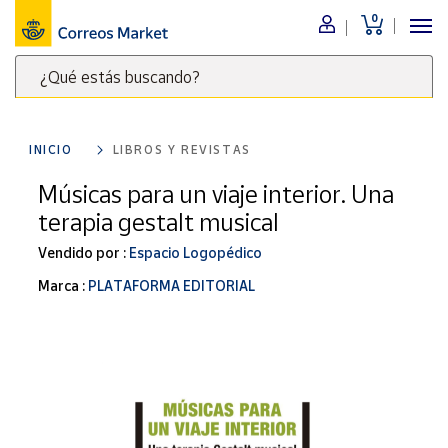
0
Menú
¿Qué estás buscando?
Nuestro
catálogo
Escribe
palabras
INICIO
LIBROS Y REVISTAS
clave
Alimentación
para
Músicas para un viaje interior. Una
Bebidas
buscar
terapia gestalt musical
Ocio y cultura
productos
en
Vendido por :
Espacio Logopédico
Juguetes y
juegos
Correos
Marca :
PLATAFORMA EDITORIAL
Market
Libros y
.
revistas
Merchandising
y regalos
Tienda de
Correos