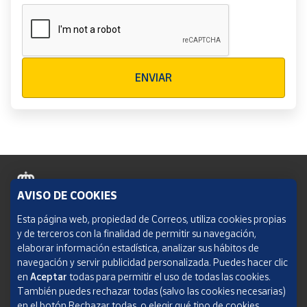
Verificación reCAPTCHA
ENVIAR
AVISO DE COOKIES
Política de cookies
Esta página web, propiedad de Correos, utiliza cookies propias
y de terceros con la finalidad de permitir su navegación,
Aviso legal
elaborar información estadística, analizar sus hábitos de
navegación y servir publicidad personalizada. Puedes hacer clic
Condiciones del servicio
en
Aceptar
todas para permitir el uso de todas las cookies.
También puedes rechazar todas (salvo las cookies necesarias)
Política de Privacidad Web
en el botón Rechazar todas, o elegir qué tipo de cookies