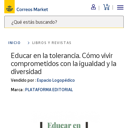
0
Menú
¿Qué estás buscando?
Nuestro
catálogo
Escribe
palabras
INICIO
LIBROS Y REVISTAS
clave
Alimentación
para
Educar en la tolerancia. Cómo vivir
Bebidas
buscar
comprometidos con la igualdad y la
Ocio y cultura
productos
diversidad
en
Juguetes y
juegos
Correos
Vendido por :
Espacio Logopédico
Market
Libros y
Marca :
PLATAFORMA EDITORIAL
.
revistas
Merchandising
y regalos
Tienda de
Correos