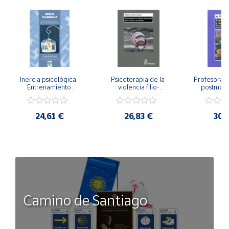
Inercia psicológica. 
Psicoterapia de la 
Profesorado,
Entrenamiento 
violencia filio-
postmode
Emocional para la 
parental. Entre el 
Cambian los
Igualdad de Género.
secreto y la 
cambi
vergüenza.
profes
24,61 €
26,83 €
30,
Camino de Santiago