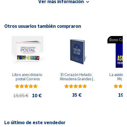
Ver más información
Autor: Coni La Grotteria
Cuenta
Editorial: Plataforma
ISBN: 9788419271815
Otros usuarios también compraron
Área
Idioma: Español
cliente
Bono Cultu
Ubicación
Península
y
Libro anecdotario 
El Corazón Helado. 
La asistent
Baleares
postal Correos
Almudena Grandes | 
McFa
Edición especial de 
Canarias,
lujo | Libro con sello y 
matasellos
Ceuta y
35 €
19,
19,95 €
10 €
Melilla
Lo último de este vendedor