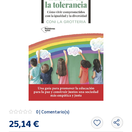
Artesanía
Oficina y
Papelería
Para Canarias,
Ceuta y Melilla
Más
populares
Bono
Cultural
Nuestros
vendedores
Las
novedades
0 | Comentario(s)
de Correos
Market
25,14 €