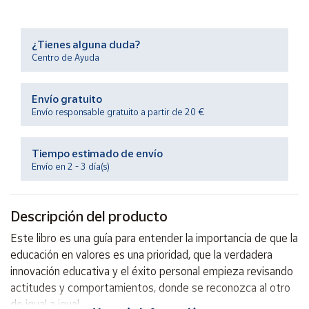
Productos
Solidarios
¿Tienes alguna duda?
Centro de Ayuda
Ayuda
Envío gratuito
Centro
de ayuda
Envío responsable gratuito a partir de 20 €
Contacto
Tiempo estimado de envío
Envío en 2 - 3 día(s)
Vendedores
Descripción del producto
Mapa de
vendedores
Este libro es una guía para entender la importancia de que la
Hazte
educación en valores es una prioridad, que la verdadera
vendedor
innovación educativa y el éxito personal empieza revisando
Área
actitudes y comportamientos, donde se reconozca al otro
vendedor
de igual a igual.