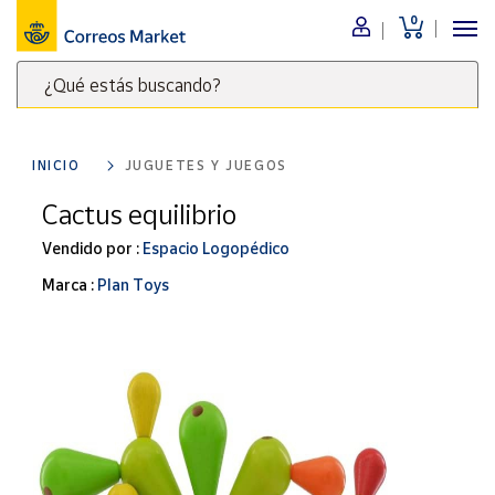
0
Menú
¿Qué estás buscando?
Nuestro
catálogo
Escribe
palabras
INICIO
JUGUETES Y JUEGOS
clave
Alimentación
para
Cactus equilibrio
Bebidas
buscar
Ocio y cultura
Vendido por :
Espacio Logopédico
productos
en
Juguetes y
Marca :
Plan Toys
juegos
Correos
Market
Libros y
.
revistas
Merchandising
y regalos
Tienda de
Correos