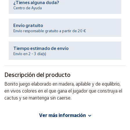
¿Tienes alguna duda?
Productos
Solidarios
Centro de Ayuda
Envío gratuito
Ayuda
Envío responsable gratuito a partir de 20 €
Centro
de ayuda
Tiempo estimado de envío
Envío en 2 - 3 día(s)
Contacto
Descripción del producto
Vendedores
Bonito juego elaborado en madera, apilable y de equilibrio,
en vivos colores en el que gana el jugador que construya el
Mapa de
vendedores
cactus y se mantenga sin caerse.
Hazte
vendedor
Ver más información
EAN: 8854740041012
Área
Advertencias:
vendedor