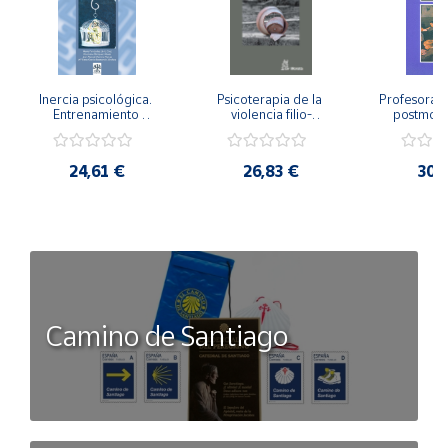
Inercia psicológica. 
Psicoterapia de la 
Profesorado,
Entrenamiento 
violencia filio-
postmode
Emocional para la 
parental. Entre el 
Cambian los
Igualdad de Género.
secreto y la 
cambi
vergüenza.
profes
24,61 €
26,83 €
30,
Camino de Santiago