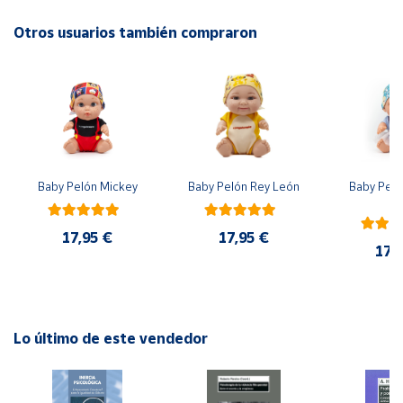
No recomendable para niños menores de 3 años. Contiene
piezas pequeñas. Peligro de asfixia
Otros usuarios también compraron
Cuenta
Área
cliente
Ubicación
Baby Pelón Mickey
Baby Pelón Rey León
Baby Peló
El
Península
y
17,95 €
17,95 €
Baleares
17,
Canarias,
Ceuta y
Melilla
Lo último de este vendedor