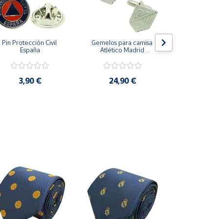
Pin Protección Civil 
Gemelos para camisa 
Pin Escarape
España
Atlético Madrid 
Plateado
3,9
3,90 €
24,90 €