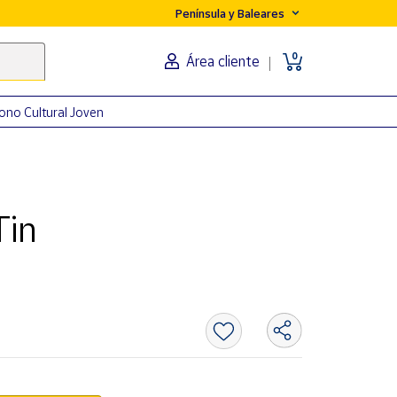
Península y Baleares
0
Área cliente
ono Cultural Joven
Tin