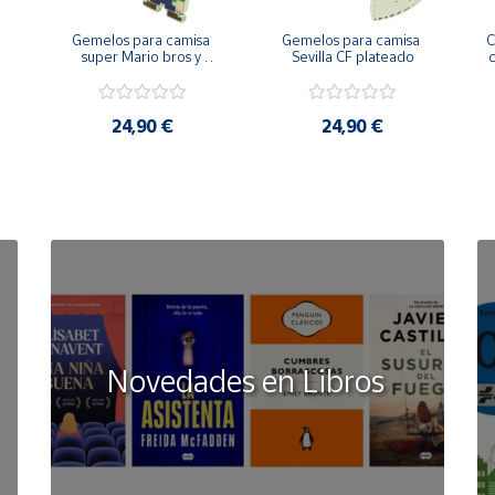
Gemelos para camisa 
Gemelos para camisa 
C
 
super Mario bros y 
Sevilla CF plateado
c
Luigi pixel art
24,90 €
24,90 €
Novedades en Libros