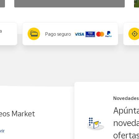
a
Pago seguro
Novedades
Apúnta
eos Market
noveda
rir
oferta