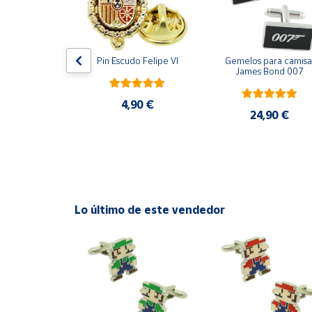
Productos
Solidarios
ara camisa 
Pin Escudo Felipe VI
Gemelos para camisa 
Ayuda
Bomberos 3D 
James Bond 007
acero
Centro
4,90 €
de ayuda
,90 €
24,90 €
Contacto
Vendedores
Lo último de este vendedor
Mapa de
vendedores
Hazte
vendedor
Área
vendedor