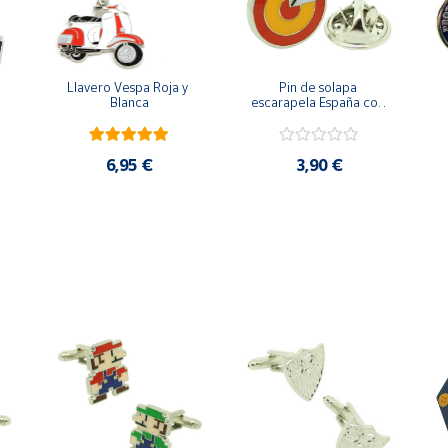
Llavero Vespa Roja y 
Pin de solapa 
Blanca
escarapela España con 
Cruz de San Andrés
6,95 €
3,90 €