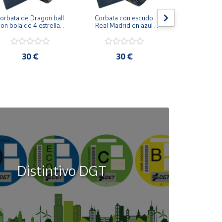
orbata de Dragon ball 
Corbata con escudo 
Corbata Cohe
on bola de 4 estrellas 
Real Madrid en azul 
en azul 
azul marino
marino
30 €
30 €
30
Distintivo DGT