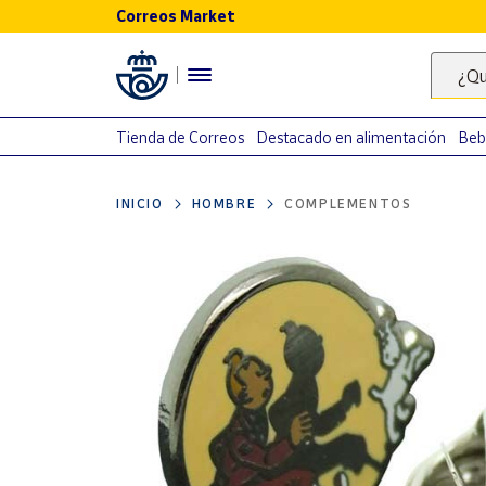
Correos Market
Menú
¿Qu
Nuestro
catálogo
Tienda de Correos
Destacado en alimentación
Beb
Alimentación
INICIO
HOMBRE
COMPLEMENTOS
Bebidas
Ocio y cultura
Juguetes y
juegos
Libros y
revistas
Merchandising
y regalos
Tienda de
Correos