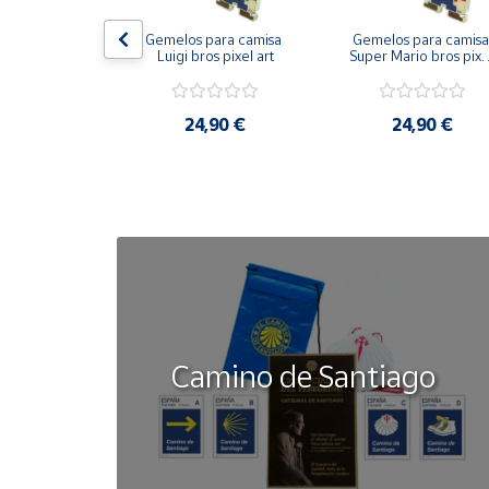
on bandera 
Gemelos para camisa 
Gemelos para camisa 
Cuenta
ástica - Toro
Luigi bros pixel art
Super Mario bros pixel
art
Área
50 €
24,90 €
24,90 €
cliente
Ubicación
Península
y
Baleares
Canarias,
Ceuta y
Camino de Santiago
Melilla