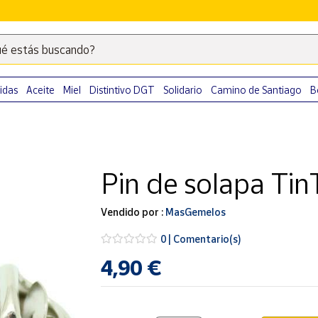
é estás buscando?
Escribe
palabras
clave
idas
Aceite
Miel
Distintivo DGT
Solidario
Camino de Santiago
B
para
buscar
productos
en
Pin de solapa Tin
Correos
Market
.
Vendido por :
MasGemelos
0 | Comentario(s)
4,90 €