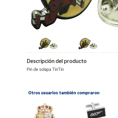
Artesanía
Oficina y
Papelería
Para Canarias,
Ceuta y Melilla
Más
populares
Descripción del producto
Bono
Pin de solapa TinTin
Cultural
Nuestros
vendedores
Otros usuarios también compraron
Las
novedades
de Correos
Market