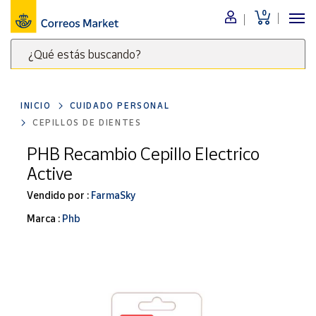
0
Menú
¿Qué estás buscando?
Nuestro
catálogo
Escribe
palabras
INICIO
CUIDADO PERSONAL
clave
Alimentación
CEPILLOS DE DIENTES
para
Bebidas
buscar
PHB Recambio Cepillo Electrico
Ocio y cultura
productos
Active
en
Juguetes y
juegos
Correos
Vendido por :
FarmaSky
Market
Libros y
Marca :
Phb
.
revistas
Merchandising
y regalos
Tienda de
Correos