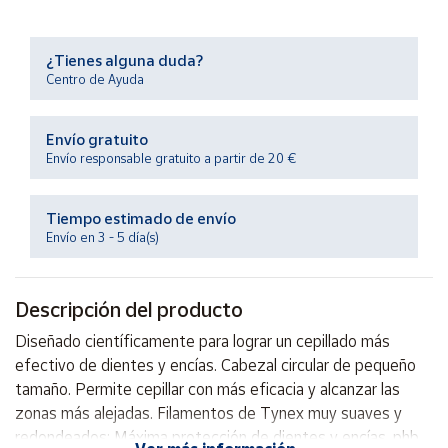
Productos
Solidarios
¿Tienes alguna duda?
Centro de Ayuda
Ayuda
Envío gratuito
Centro
Envío responsable gratuito a partir de 20 €
de ayuda
Contacto
Tiempo estimado de envío
Envío en 3 - 5 día(s)
Vendedores
Descripción del producto
Mapa de
vendedores
Diseñado científicamente para lograr un cepillado más
Hazte
efectivo de dientes y encías. Cabezal circular de pequeño
vendedor
tamaño. Permite cepillar con más eficacia y alcanzar las
zonas más alejadas. Filamentos de Tynex muy suaves y
Área
vendedor
redondeados: Máxima protección de dientes y encías. phb