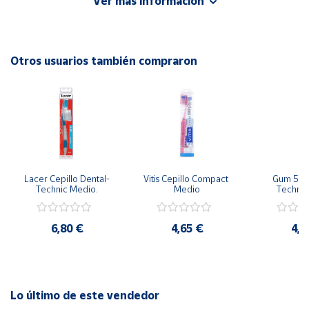
Ver más información
Cuenta
Otros usuarios también compraron
Área
cliente
Ubicación
Península
y
Lacer Cepillo Dental-
Vitis Cepillo Compact 
Gum 528 
Baleares
Technic Medio.
Medio
Techniq
Compact
Canarias,
Ceuta y
6,80 €
4,65 €
4,8
Melilla
Lo último de este vendedor