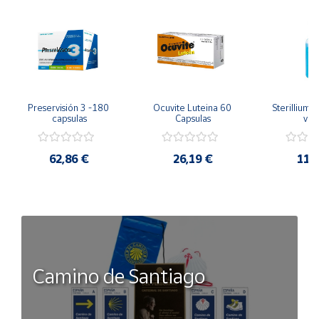
Preservisión 3 -180 
Ocuvite Luteina 60 
Sterillium 
capsulas
Capsulas
válv
62,86 €
26,19 €
11,
Camino de Santiago