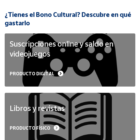
¿Tienes el Bono Cultural? Descubre en qué
Cuenta
gastarlo
Área
cliente
Suscripciones online y saldo en
videojuegos
Ubicación
PRODUCTO DIGITAL
Península
y
Baleares
Canarias,
Ceuta y
Libros y revistas
Melilla
PRODUCTO FÍSICO