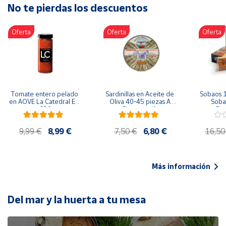
No te pierdas los descuentos
Artesanía
Oficina y
Oferta
Oferta
Oferta
Papelería
Para Canarias,
Ceuta y Melilla
Más
Tomate entero pelado 
Sardinillas en Aceite de 
Sobaos 1
populares
en AOVE La Catedral ER-
Oliva 40-45 piezas A 
Sobao
630
Churrusquiña
Paq
Bono
9,99 €
8,99 €
7,50 €
6,80 €
16,50
Cultural
Nuestros
vendedores
Más información
Las
novedades
de Correos
Del mar y la huerta a tu mesa
Market