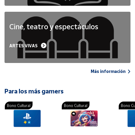
Cine, teatro y espectáculos
ARTES VIVAS
Más información
Para los más gamers
Bono Cultural
Bono Cultural
Bono Cu