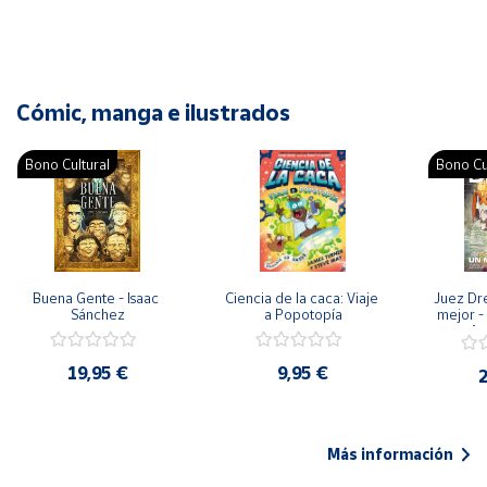
Cómic, manga e ilustrados
Bono Cultural
Bono Cu
Buena Gente - Isaac 
Ciencia de la caca: Viaje 
Juez Dr
Sánchez
a Popotopía
mejor - 
Ar
19,95 €
9,95 €
2
Más información