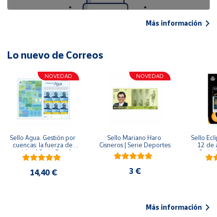
Más información
Lo nuevo de Correos
NOVEDAD
NOVEDAD
Sello Agua. Gestión por 
Sello Mariano Haro 
Sello Ecl
cuencas: la fuerza de 
Cisneros | Serie Deportes
12 de 
una idea.| Serie España 
Serie C
ES| Pliego Premium
3 €
14,40 €
Más información