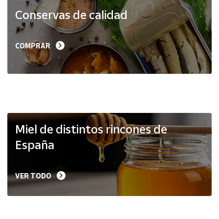
Productos
Conservas de calidad
Solidarios
Ayuda
COMPRAR
Centro
de ayuda
Contacto
Vendedores
Miel de distintos rincones de
España
Mapa de
vendedores
VER TODO
Hazte
vendedor
Área
vendedor