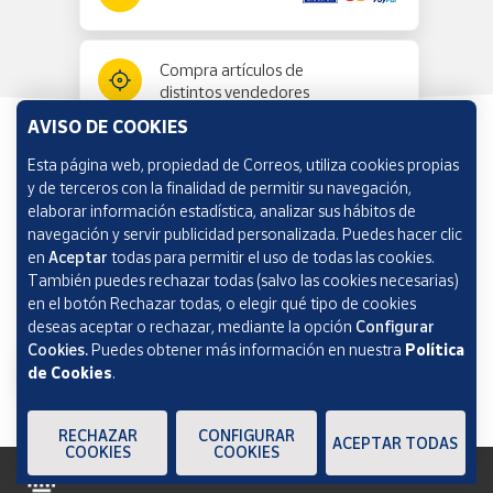
Compra artículos de
distintos vendedores
AVISO DE COOKIES
Esta página web, propiedad de Correos, utiliza cookies propias
Información y ayuda
y de terceros con la finalidad de permitir su navegación,
elaborar información estadística, analizar sus hábitos de
navegación y servir publicidad personalizada. Puedes hacer clic
Correos Market
en
Aceptar
todas para permitir el uso de todas las cookies.
También puedes rechazar todas (salvo las cookies necesarias)
en el botón Rechazar todas, o elegir qué tipo de cookies
deseas aceptar o rechazar, mediante la opción
Configurar
Cookies.
Puedes obtener más información en nuestra
Política
de Cookies
.
RECHAZAR
CONFIGURAR
ACEPTAR TODAS
COOKIES
COOKIES