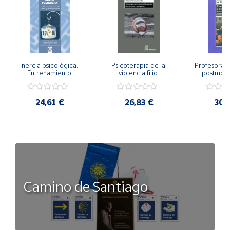
Inercia psicológica. 
Psicoterapia de la 
Profesorado,
Entrenamiento 
violencia filio-
postmode
Emocional para la 
parental. Entre el 
Cambian los
Igualdad de Género.
secreto y la 
cambi
vergüenza.
profes
24,61 €
26,83 €
30,
Camino de Santiago