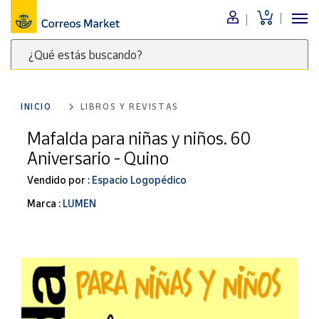
0
Menú
¿Qué estás buscando?
Nuestro
catálogo
Escribe
palabras
INICIO
LIBROS Y REVISTAS
clave
Alimentación
para
Mafalda para niñas y niños. 60
Bebidas
buscar
Aniversario - Quino
Ocio y cultura
productos
en
Vendido por :
Espacio Logopédico
Juguetes y
juegos
Correos
Marca :
LUMEN
Market
Libros y
.
revistas
Merchandising
y regalos
Tienda de
Correos