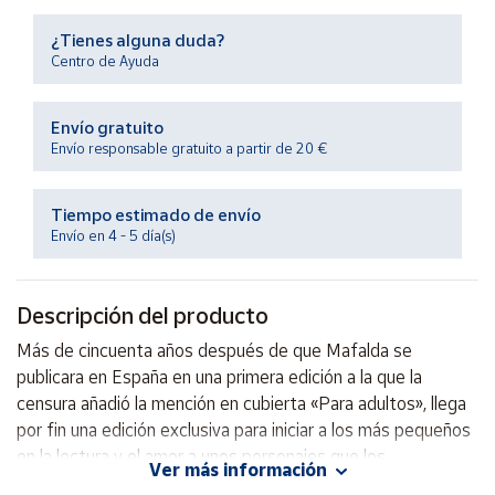
Productos
Solidarios
¿Tienes alguna duda?
Centro de Ayuda
Ayuda
Envío gratuito
Envío responsable gratuito a partir de 20 €
Centro
de ayuda
Tiempo estimado de envío
Contacto
Envío en 4 - 5 día(s)
Vendedores
Descripción del producto
Mapa de
Más de cincuenta años después de que Mafalda se
vendedores
publicara en España en una primera edición a la que la
Hazte
censura añadió la mención en cubierta «Para adultos», llega
vendedor
por fin una edición exclusiva para iniciar a los más pequeños
en la lectura y el amor a unos personajes que los
Área
Ver más información
vendedor
acompañarán durante el resto de sus vidas.