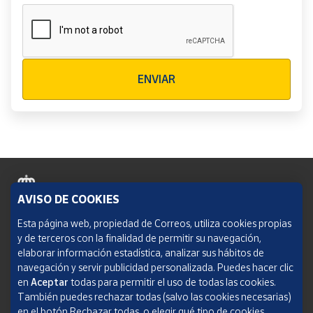
Verificación reCAPTCHA
ENVIAR
AVISO DE COOKIES
Política de cookies
Esta página web, propiedad de Correos, utiliza cookies propias
y de terceros con la finalidad de permitir su navegación,
Aviso legal
elaborar información estadística, analizar sus hábitos de
navegación y servir publicidad personalizada. Puedes hacer clic
Condiciones del servicio
en
Aceptar
todas para permitir el uso de todas las cookies.
También puedes rechazar todas (salvo las cookies necesarias)
Política de Privacidad Web
en el botón Rechazar todas, o elegir qué tipo de cookies