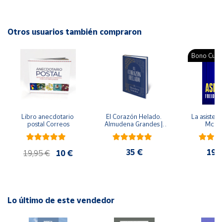
Autor: Quino
Cuenta
Editorial: Penguin
Otros usuarios también compraron
ISBN: 9788426426000
Área
Idioma: Español
Bono Cultu
cliente
Ubicación
Libro anecdotario 
El Corazón Helado. 
La asistent
Península
postal Correos
Almudena Grandes | 
McFa
y
Edición especial de 
Baleares
lujo | Libro con sello y 
matasellos
35 €
19,
Canarias,
19,95 €
10 €
Ceuta y
Melilla
Lo último de este vendedor