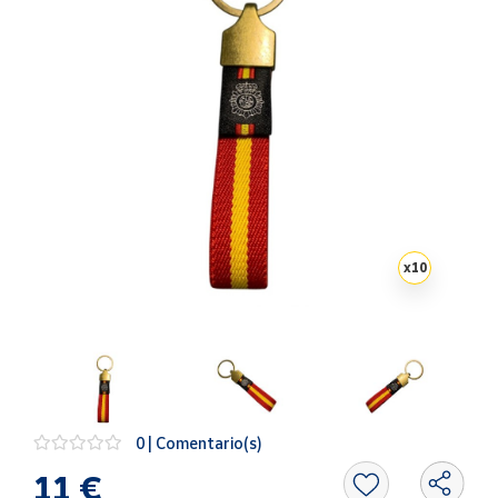
Artesanía
Oficina y
Papelería
Para Canarias,
Ceuta y Melilla
Más
populares
x
10
Bono
Cultural
Nuestros
vendedores
Las
novedades
de Correos
0 | Comentario(s)
Market
11 €