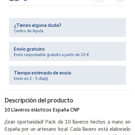
Productos
Solidarios
¿Tienes alguna duda?
Ayuda
Centro de Ayuda
Centro
Envío gratuito
de ayuda
Envío responsable gratuito a partir de 20 €
Contacto
Tiempo estimado de envío
Vendedores
Envío en 2 - 5 día(s)
Mapa de
Descripción del producto
vendedores
10 Llaveros elásticos España CNP
Hazte
vendedor
¡Gran oportunidad! Pack de 10 llaveros hechos a mano en
Área
España por un artesano local. Cada llavero está elaborado
vendedor