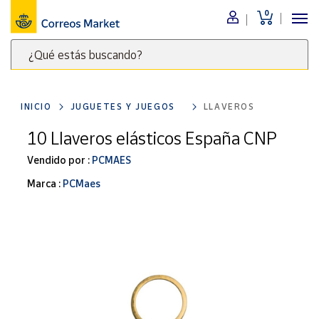
0
Menú
¿Qué estás buscando?
Nuestro
catálogo
Escribe
palabras
INICIO
JUGUETES Y JUEGOS
LLAVEROS
clave
Alimentación
para
10 Llaveros elásticos España CNP
Bebidas
buscar
Ocio y cultura
Vendido por :
PCMAES
productos
en
Juguetes y
Marca :
PCMaes
juegos
Correos
Market
Libros y
.
revistas
Merchandising
y regalos
Tienda de
Correos