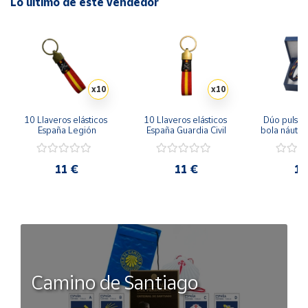
Lo último de este vendedor
x10
x10
10 Llaveros elásticos 
10 Llaveros elásticos 
Dúo pulsera
España Legión
España Guardia Civil
bola náutic
Esp
11 €
11 €
11
Camino de Santiago