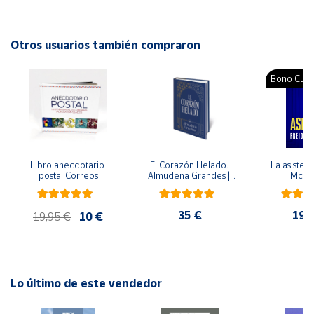
ISBN: 9786868607254
Idioma: Español
Cuenta
Otros usuarios también compraron
Área
Bono Cultu
cliente
Ubicación
Libro anecdotario 
El Corazón Helado. 
La asistent
Península
postal Correos
Almudena Grandes | 
McFa
y
Edición especial de 
Baleares
lujo | Libro con sello y 
matasellos
35 €
19,
Canarias,
19,95 €
10 €
Ceuta y
Melilla
Lo último de este vendedor