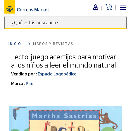
0
Menú
¿Qué estás buscando?
Nuestro
catálogo
Escribe
palabras
INICIO
LIBROS Y REVISTAS
clave
Alimentación
para
Lecto-juego acertijos para motivar
Bebidas
buscar
a los niños a leer el mundo natural
Ocio y cultura
productos
en
Vendido por :
Espacio Logopédico
Juguetes y
juegos
Correos
Marca :
Pax
Market
Libros y
.
revistas
Merchandising
y regalos
Tienda de
Correos