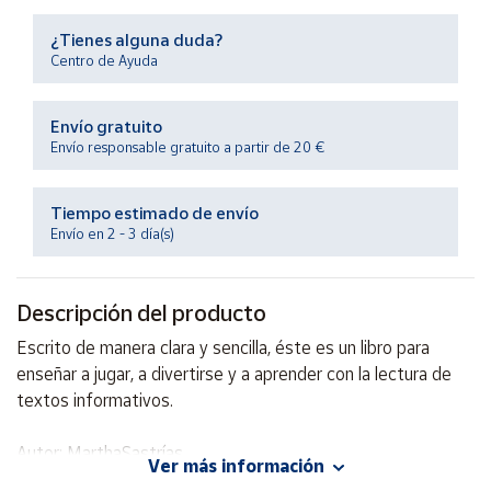
Productos
Solidarios
¿Tienes alguna duda?
Centro de Ayuda
Ayuda
Envío gratuito
Envío responsable gratuito a partir de 20 €
Centro
de ayuda
Tiempo estimado de envío
Contacto
Envío en 2 - 3 día(s)
Vendedores
Descripción del producto
Mapa de
Escrito de manera clara y sencilla, éste es un libro para
vendedores
enseñar a jugar, a divertirse y a aprender con la lectura de
Hazte
textos informativos.
vendedor
Autor: MarthaSastrías
Área
Ver más información
vendedor
Editorial: PAX