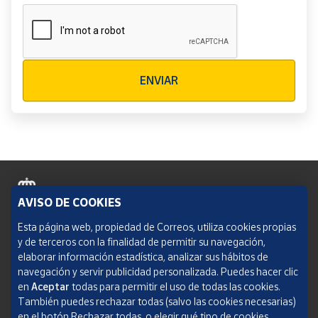
Verificación reCAPTCHA
ENVIAR
AVISO DE COOKIES
Política de cookies
Esta página web, propiedad de Correos, utiliza cookies propias
y de terceros con la finalidad de permitir su navegación,
Aviso legal
elaborar información estadística, analizar sus hábitos de
navegación y servir publicidad personalizada. Puedes hacer clic
Condiciones del servicio
en
Aceptar
todas para permitir el uso de todas las cookies.
También puedes rechazar todas (salvo las cookies necesarias)
Política de Privacidad Web
en el botón Rechazar todas, o elegir qué tipo de cookies