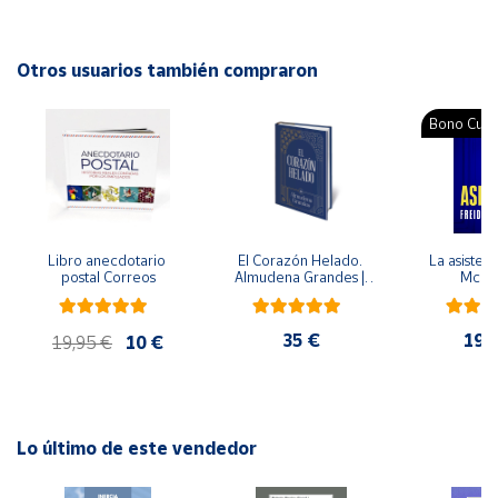
aprendizaje escolar
Cuenta
Autor: Mucio Romero, Rogelio León Mendoza
Otros usuarios también compraron
Editorial: PAX
Área
ISBN: 9786077723349
Bono Cultu
cliente
Idioma: Español
Ubicación
Libro anecdotario 
El Corazón Helado. 
La asistent
Península
postal Correos
Almudena Grandes | 
McFa
y
Edición especial de 
Baleares
lujo | Libro con sello y 
matasellos
35 €
19,
Canarias,
19,95 €
10 €
Ceuta y
Melilla
Lo último de este vendedor