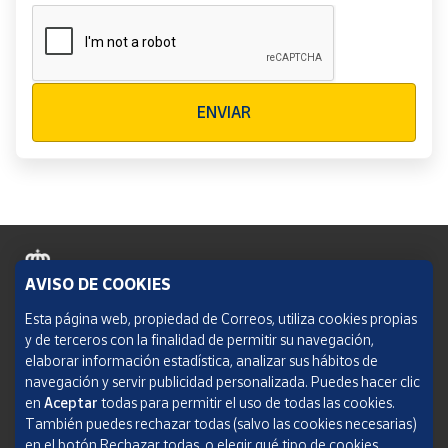
Verificación reCAPTCHA
ENVIAR
AVISO DE COOKIES
Política de cookies
Esta página web, propiedad de Correos, utiliza cookies propias
y de terceros con la finalidad de permitir su navegación,
Aviso legal
elaborar información estadística, analizar sus hábitos de
navegación y servir publicidad personalizada. Puedes hacer clic
Condiciones del servicio
en
Aceptar
todas para permitir el uso de todas las cookies.
También puedes rechazar todas (salvo las cookies necesarias)
Política de Privacidad Web
en el botón Rechazar todas, o elegir qué tipo de cookies