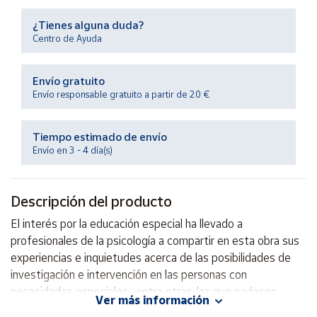
Productos
Solidarios
¿Tienes alguna duda?
Centro de Ayuda
Ayuda
Envío gratuito
Envío responsable gratuito a partir de 20 €
Centro
de ayuda
Tiempo estimado de envío
Contacto
Envío en 3 - 4 día(s)
Vendedores
Descripción del producto
Mapa de
El interés por la educación especial ha llevado a
vendedores
profesionales de la psicología a compartir en esta obra sus
experiencias e inquietudes acerca de las posibilidades de
Hazte
vendedor
investigación e intervención en las personas con
necesidades especiales -entre otras, las que padecen
Área
Ver más información
vendedor
retraso en el desarrollo, autismo y dificultades para el