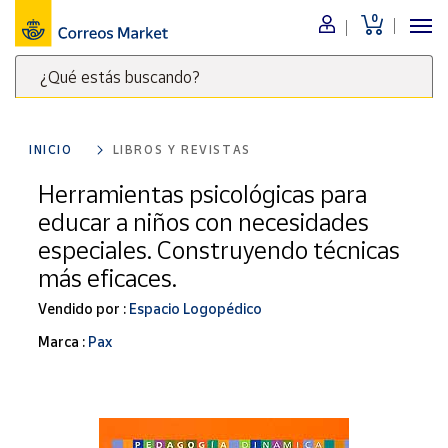
0
Menú
¿Qué estás buscando?
Nuestro
catálogo
Escribe
palabras
INICIO
LIBROS Y REVISTAS
clave
Alimentación
para
Herramientas psicológicas para
Bebidas
buscar
educar a niños con necesidades
Ocio y cultura
productos
especiales. Construyendo técnicas
en
Juguetes y
más eficaces.
juegos
Correos
Market
Libros y
Vendido por :
Espacio Logopédico
.
revistas
Marca :
Pax
Merchandising
y regalos
Tienda de
Correos