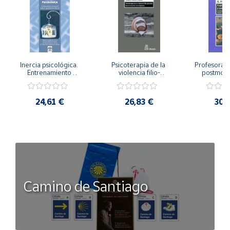
Inercia psicológica. 
Psicoterapia de la 
Profesorado,
Entrenamiento 
violencia filio-
postmode
Emocional para la 
parental. Entre el 
Cambian los
Igualdad de Género.
secreto y la 
cambi
vergüenza.
profes
24,61 €
26,83 €
30,
Camino de Santiago