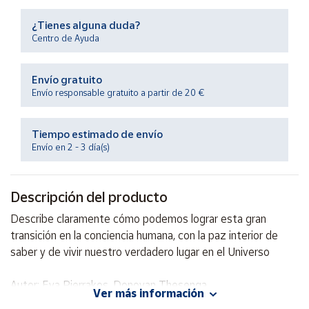
Productos
Solidarios
¿Tienes alguna duda?
Centro de Ayuda
Ayuda
Envío gratuito
Envío responsable gratuito a partir de 20 €
Centro
de ayuda
Tiempo estimado de envío
Contacto
Envío en 2 - 3 día(s)
Vendedores
Descripción del producto
Mapa de
Describe claramente cómo podemos lograr esta gran
vendedores
transición en la conciencia humana, con la paz interior de
Hazte
saber y de vivir nuestro verdadero lugar en el Universo
vendedor
Autor: Eva Pierrakos, Donovan Thesenga
Área
Ver más información
vendedor
Editorial: PAX