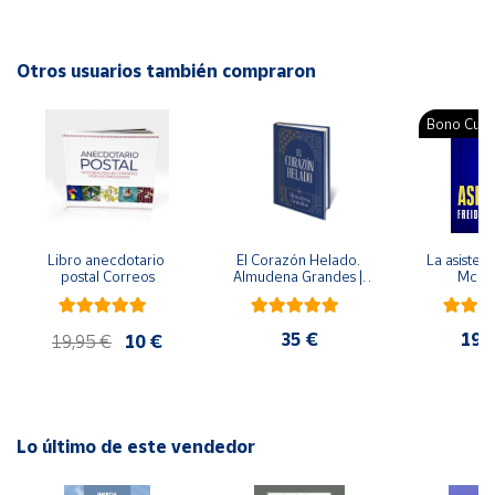
ISBN: 9789688604373
Idioma: Español
Cuenta
Otros usuarios también compraron
Área
Bono Cultu
cliente
Ubicación
Libro anecdotario 
El Corazón Helado. 
La asistent
Península
postal Correos
Almudena Grandes | 
McFa
y
Edición especial de 
Baleares
lujo | Libro con sello y 
matasellos
35 €
19,
Canarias,
19,95 €
10 €
Ceuta y
Melilla
Lo último de este vendedor