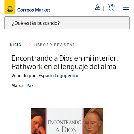
0
Menú
¿Qué estás buscando?
Nuestro
catálogo
Escribe
palabras
INICIO
LIBROS Y REVISTAS
clave
Alimentación
para
Encontrando a Dios en mi interior.
Bebidas
buscar
Pathwork en el lenguaje del alma
Ocio y cultura
productos
en
Vendido por :
Espacio Logopédico
Juguetes y
juegos
Correos
Marca :
Pax
Market
Libros y
.
revistas
Merchandising
y regalos
Tienda de
Correos