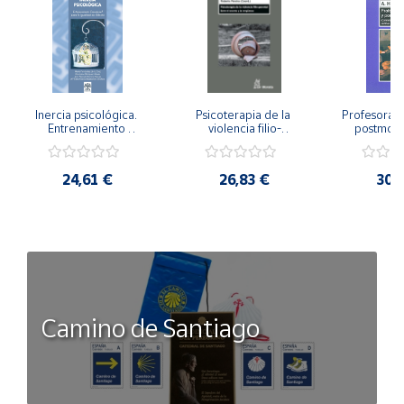
Inercia psicológica. 
Psicoterapia de la 
Profesorado,
Entrenamiento 
violencia filio-
postmode
Emocional para la 
parental. Entre el 
Cambian los
Igualdad de Género.
secreto y la 
cambi
vergüenza.
profes
24,61 €
26,83 €
30,
Camino de Santiago