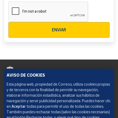
Verificación reCAPTCHA
ENVIAR
AVISO DE COOKIES
Política de cookies
Esta página web, propiedad de Correos, utiliza cookies propias
y de terceros con la finalidad de permitir su navegación,
Aviso legal
elaborar información estadística, analizar sus hábitos de
navegación y servir publicidad personalizada. Puedes hacer clic
Condiciones del servicio
en
Aceptar
todas para permitir el uso de todas las cookies.
También puedes rechazar todas (salvo las cookies necesarias)
Política de Privacidad Web
en el botón Rechazar todas, o elegir qué tipo de cookies