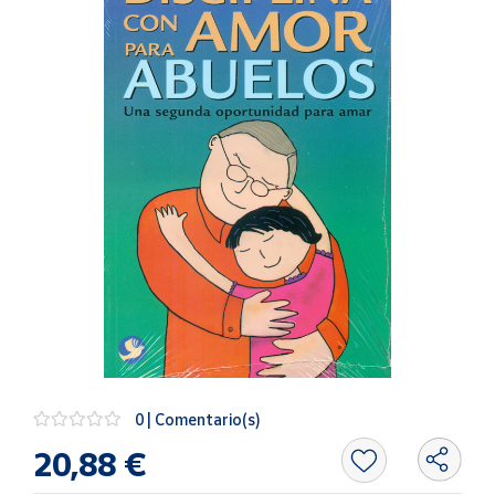
Artesanía
Oficina y
Papelería
Para Canarias,
Ceuta y Melilla
Más
populares
Bono
Cultural
Nuestros
vendedores
Las
novedades
0 | Comentario(s)
de Correos
Market
20,88 €