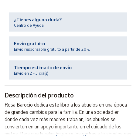
Productos
Solidarios
¿Tienes alguna duda?
Centro de Ayuda
Ayuda
Envío gratuito
Centro
de ayuda
Envío responsable gratuito a partir de 20 €
Contacto
Tiempo estimado de envío
Envío en 2 - 3 día(s)
Vendedores
Descripción del producto
Mapa de
vendedores
Rosa Barocio dedica este libro a los abuelos en una época
Hazte
de grandes cambios para la familia. En una sociedad en
vendedor
donde cada vez más madres trabajan, los abuelos se
Área
convierten en un apoyo importante en el cuidado de los
vendedor
nietos. Para que la relación entre los padres y lo abuelos sea