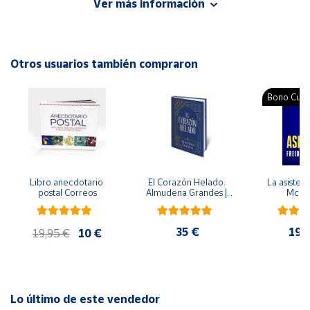
Ver más información
armoniosa, ambos deben mantener límites personales
sanos.
Cuenta
Autor: Rosa Barocio
Otros usuarios también compraron
Área
Editorial: PAX
cliente
ISBN: 9786079346614
Bono Cultu
Idioma: Español
Ubicación
Península
y
Libro anecdotario 
El Corazón Helado. 
La asistent
Baleares
postal Correos
Almudena Grandes | 
McFa
Edición especial de 
Canarias,
lujo | Libro con sello y 
matasellos
Ceuta y
35 €
19,
19,95 €
10 €
Melilla
Lo último de este vendedor