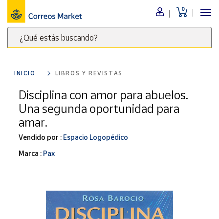
0
Menú
¿Qué estás buscando?
Nuestro
catálogo
Escribe
palabras
INICIO
LIBROS Y REVISTAS
clave
Alimentación
para
Disciplina con amor para abuelos.
Bebidas
buscar
Una segunda oportunidad para
Ocio y cultura
productos
amar.
en
Juguetes y
juegos
Correos
Vendido por :
Espacio Logopédico
Market
Libros y
Marca :
Pax
.
revistas
Merchandising
y regalos
Tienda de
Correos