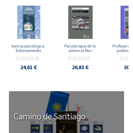
Inercia psicológica. 
Psicoterapia de la 
Profesorado,
Entrenamiento 
violencia filio-
postmode
Emocional para la 
parental. Entre el 
Cambian los
Igualdad de Género.
secreto y la 
cambi
vergüenza.
profes
24,61 €
26,83 €
30,
Camino de Santiago