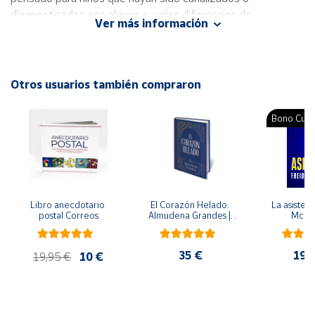
diagnosticados con alguna o varias diferencias de
Ver más información
aprendizaje.
Cuenta
Autor: Luz María Escobedo
Área
Editorial: PAX
Otros usuarios también compraron
cliente
ISBN: 9786077723578
Idioma: Español
Bono Cultu
Ubicación
Península
y
Baleares
Libro anecdotario 
El Corazón Helado. 
La asistent
Canarias,
postal Correos
Almudena Grandes | 
McFa
Edición especial de 
Ceuta y
lujo | Libro con sello y 
Melilla
matasellos
35 €
19,
19,95 €
10 €