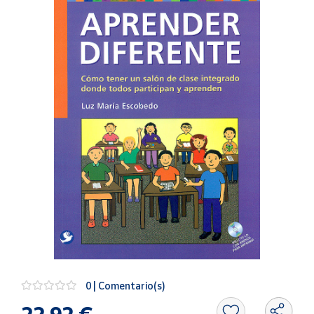
Artesanía
Oficina y
Papelería
Para Canarias,
Ceuta y Melilla
Más
populares
Bono
Cultural
Nuestros
vendedores
Las
novedades
de Correos
Market
0 | Comentario(s)