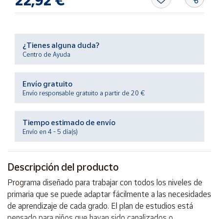
22,92 €
Productos
Solidarios
Ayuda
¿Tienes alguna duda?
Centro de Ayuda
Centro
de ayuda
Envío gratuito
Envío responsable gratuito a partir de 20 €
Contacto
Tiempo estimado de envío
Vendedores
Envío en 4 - 5 día(s)
Mapa de
vendedores
Descripción del producto
Hazte
Programa diseñado para trabajar con todos los niveles de
vendedor
primaria que se puede adaptar fácilmente a las necesidades
Área
de aprendizaje de cada grado. El plan de estudios está
vendedor
pensado para niños que hayan sido canalizados o