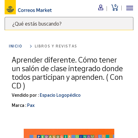
0
Menú
¿Qué estás buscando?
Nuestro
catálogo
Escribe
palabras
INICIO
LIBROS Y REVISTAS
clave
Alimentación
para
Aprender diferente. Cómo tener
Bebidas
buscar
un salón de clase integrado donde
Ocio y cultura
productos
todos participan y aprenden. ( Con
en
Juguetes y
CD )
juegos
Correos
Market
Libros y
Vendido por :
Espacio Logopédico
.
revistas
Marca :
Pax
Merchandising
y regalos
Tienda de
Correos