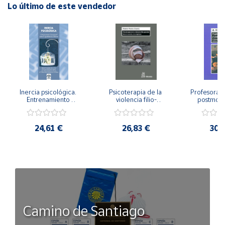
Lo último de este vendedor
Inercia psicológica. 
Psicoterapia de la 
Profesorado,
Entrenamiento 
violencia filio-
postmode
Emocional para la 
parental. Entre el 
Cambian los
Igualdad de Género.
secreto y la 
cambi
vergüenza.
profes
24,61 €
26,83 €
30,
Camino de Santiago