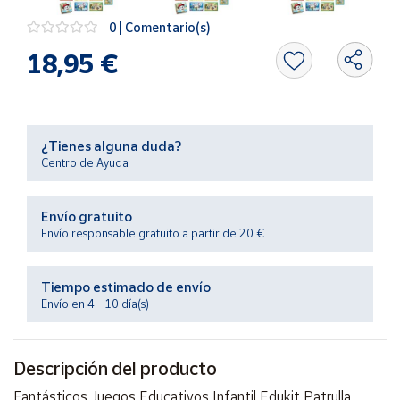
Productos
Solidarios
0 | Comentario(s)
18,95 €
Ayuda
Centro
de ayuda
¿Tienes alguna duda?
Centro de Ayuda
Contacto
Envío gratuito
Vendedores
Envío responsable gratuito a partir de 20 €
Mapa de
Tiempo estimado de envío
vendedores
Envío en 4 - 10 día(s)
Hazte
vendedor
Descripción del producto
Área
vendedor
Fantásticos Juegos Educativos Infantil Edukit Patrulla