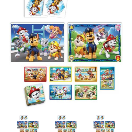
Artesanía
Oficina y
Papelería
Para Canarias,
Ceuta y Melilla
Más
populares
Bono
Cultural
Nuestros
vendedores
Las
novedades
de Correos
Market