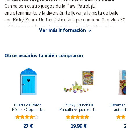
Canina son cuatro juegos de la Paw Patrol, ¡El
entretenimiento y la diversión te llevan a la pista de baile
Cuenta
con Ricky Zoom! Un fantástico kit que contiene 2 puzles 30
y 48 piezas cada uno, 1 juego de asociación Memori y
Área
Ver más información
6 cubos.
cliente
Los Juegos Educativos Infantil Edukit Patrulla Canina
desarrollan el razonamiento lógico, las habilidades manuales
Ubicación
y la capacidad de observación. Pásalo en grande junto a los
Otros usuarios también compraron
más peques de la casa y acepta retos.
Porque comprar los Juegos Educativos Infantil Edukit 4 en
Península
y
1 Patrulla Canina
Baleares
Fabricante Clementoni.
Canarias,
Desarrolla la memoria y las habilidades manuales y de
Ceuta y
observación.
Melilla
Edad 3 a 5 años.
Puerta de Ratón 
Chunky Crunch La 
Sistema Sola
Pérez - Objeto de 
Pandilla Asquerosa 16 
autoadhes
2 Puzles de 24 x17 cm. 30 piezas y 48 piezas.
madera
piezas
mad
Juego memori de 48 piezas.
1 juego de rompecabezas Cubo de 6 piezas 12 x 8 cm.
27 €
19,99 €
24