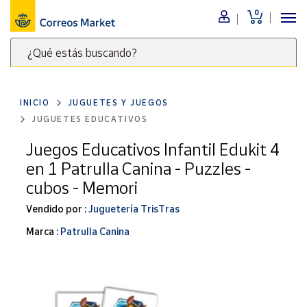
0
Menú
¿Qué estás buscando?
Nuestro
catálogo
Escribe
palabras
INICIO
JUGUETES Y JUEGOS
clave
Alimentación
JUGUETES EDUCATIVOS
para
Bebidas
buscar
Juegos Educativos Infantil Edukit 4
Ocio y cultura
productos
en 1 Patrulla Canina - Puzzles -
en
Juguetes y
cubos - Memori
juegos
Correos
Market
Vendido por :
Juguetería TrisTras
Libros y
.
revistas
Marca :
Patrulla Canina
Merchandising
y regalos
Tienda de
Correos