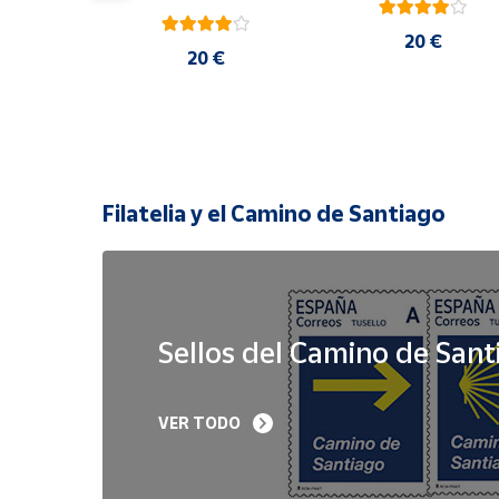
20 €
 €
20 €
Filatelia y el Camino de Santiago
Sellos del Camino de Sant
Sello Iglesia 
Sello Año Jubilar 
VER TODO
prerrománica de 
Lebaniego 2023 I Pa
Priesca. Asturias | Serie 
de 5
Patrimonio Histórico | 
Hoja Bloque