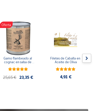
Oferta
Gamo flambeado al 
Filetes de Caballa en 
Pack 
cognac en salsa de 
Aceite de Oliva
compuesto
nueces (865 g)
de co
ela
artes
4,91 €
25,65 €
23,35 €