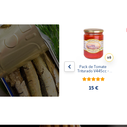
x10
x6
de 
Pack de 10 latas de 
Pack de Tomate 
 
Sardinillas en aceite de 
Triturado V445cc - 
oliva 125 ml
6x400g
31,35 €
15 €