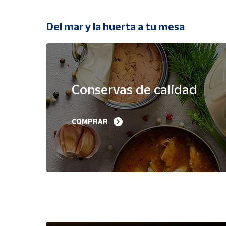
Productos
Solidarios
Del mar y la huerta a tu mesa
Ayuda
Oferta
Centro
de ayuda
Conservas de calidad
Contacto
Filetes de Melva 
Sardinillas en Aceite 
COMPRAR
Canutera de Barbate 
Oliva 40-45 piezas A
Vendedores
525 g
Churrusquiña
35,90 €
7,50 €
6,80 €
Mapa de
vendedores
Hazte
vendedor
Área
vendedor