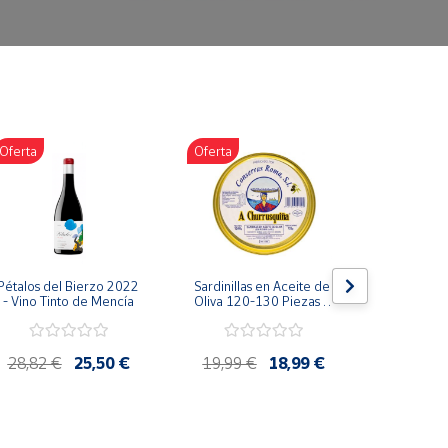
Oferta
Oferta
Oferta
Pétalos del Bierzo 2022 
Sardinillas en Aceite de 
Bonito d
- Vino Tinto de Mencía
Oliva 120-130 Piezas A 
escabeche
Churrusquiña - 
Conservas Gallegas 
Premium
28,82 €
25,50 €
19,99 €
18,99 €
4,85 