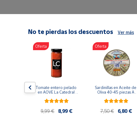
Artesanía
Oficina y
Papelería
Para Canarias,
No te pierdas los descuentos
Ver más
Ceuta y Melilla
Oferta
Oferta
Más
populares
Bono
Cultural
lancos 10-
Tomate entero pelado 
Sardinillas en Aceite de 
o gourmet 
Nuestros
en AOVE La Catedral 
Oliva 40-45 piezas A 
g
ER-630
Churrusquiña
vendedores
Las
9,99 €
9,99 €
8,99 €
7,50 €
6,80 €
novedades
de Correos
Market