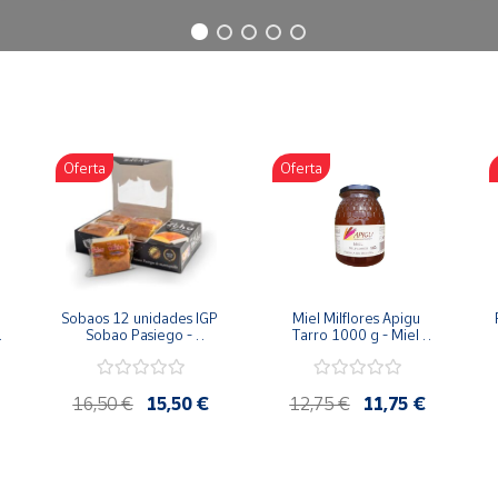
Oferta
Oferta
Sobaos 12 unidades IGP 
Miel Milflores Apigu 
Sobao Pasiego - 
Tarro 1000 g - Miel 
Paquete 1 Kg
Artesana de la Alcarria
16,50 €
15,50 €
12,75 €
11,75 €