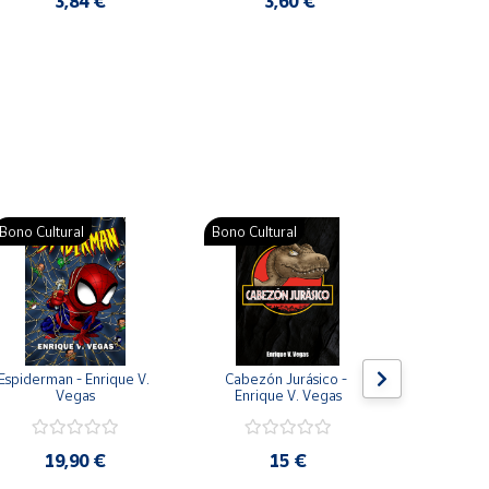
3,84 €
3,60 €
2
Pat
Bono Cultural
Bono Cultural
Bono Cult
Espiderman - Enrique V. 
Cabezón Jurásico - 
Jarripot
Vegas
Enrique V. Vegas
cabezón 
V
19,90 €
15 €
19