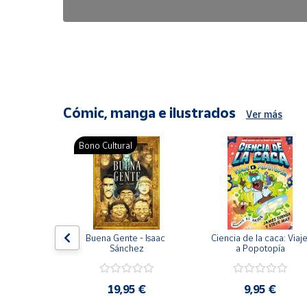
6,47 €
8,25 €
Cómic, manga e ilustrados
Ver más
Bono Cultural
ón del 
Buena Gente - Isaac 
Ciencia de la caca: Viaje
encia en 
Sánchez
a Popotopía
ic
9 €
19,95 €
9,95 €