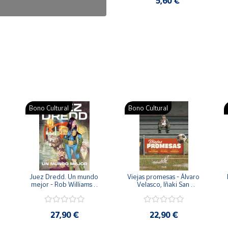
7,50 €
5,60 €
Bono Cultural
Bono Cultural
 
Juez Dredd. Un mundo 
Viejas promesas - Álvaro 
mejor - Rob Williams y 
Velasco, Iñaki San 
Arthur Wyatt
Román y Pedro 
Rodríguez
27,90 €
22,90 €