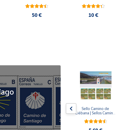
50 €
10 €
NOVEDAD
iago
x5
x5
Tusello Camino de 
Sello Camino de 
ck 
Santiago 2026 | La 
Liébana | Sellos Camino 
Flecha Amarilla | Tarifa 
de Santiago del Norte
A | Pack de 5