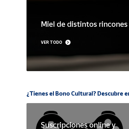
Cuenta
Miel de distintos rincone
Área
cliente
VER TODO
Ubicación
Península
y
Baleares
Canarias,
¿Tienes el Bono Cultural? Descubre e
Ceuta y
Melilla
Suscripciones online y