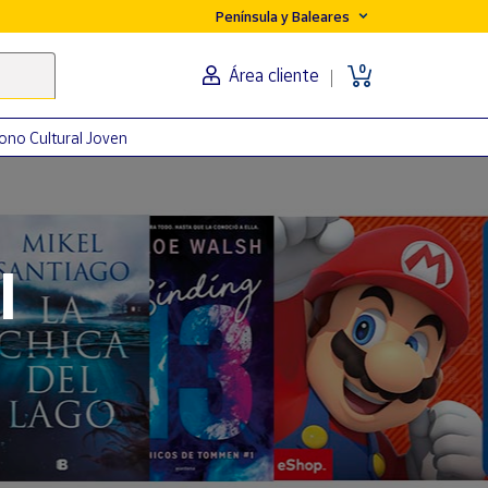
Península y Baleares
0
Área cliente
ono Cultural Joven
orma
l