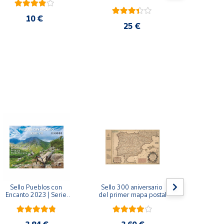
10 €
25 €
Sello Pueblos con 
Sello 300 aniversario 
Sello Mil
Encanto 2023 | Serie 
del primer mapa postal
funda
VIII I Bagergue, Briones, 
Monaste
Pedraza y Ponte 
Salvador d
Maceira | Hoja bloque
(Asturi