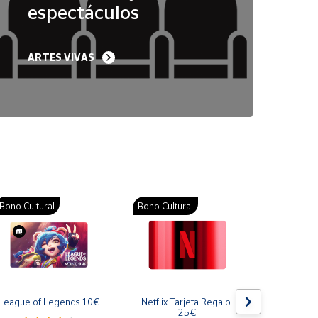
espectáculos
ARTES VIVAS
Bono Cultural
Bono Cultural
Bono Cult
League of Legends 10€
Netflix Tarjeta Regalo 
Gift Card
25€