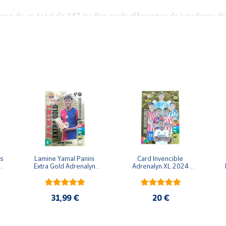
de un total de 447 trading cards diferentes de jugadores de
esentados por un total de 18 cards (escudo y 17 jugadores) cada
 series de ELITE, ZONA VIP, FUEGO, MASTER ROOKIE, FLASHBAC
s Cards. Son exclusivas y muy buscadas!
tro de la serie
AUTÓGRAFO ORIGINAL y Cards con DOBLE AU
s 
Lamine Yamal Panini 
Card Invencible 
 
Extra Gold Adrenalyn 
Adrenalyn XL 2024 
XL 2024 2025 Carta 
2025 Carta Colección 
2
Colección Panini
Panini
31,99 €
20 €