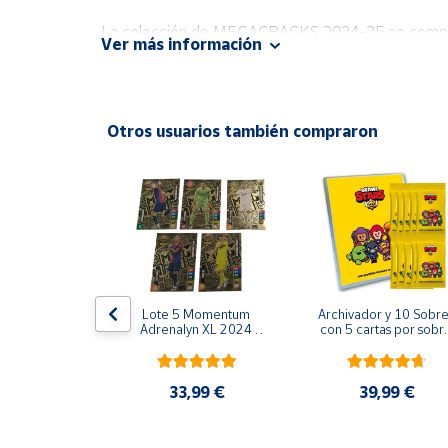
Productos
Solidarios
La colección de MEGACRACKS 2024-25 se compone 
Ver más información
Los 20 equipos de la máxima categoría están repr
Ayuda
A los anteriores hay que añadir este año las
Otros usuarios también compraron
SPECIAL ONE.
Centro
de ayuda
Además, descubre las CARDS PARALLEL de alguna
Contacto
Y con 2.000 cards en exclusiva con
firma real
den
¡No las dejes escapar!
Vendedores
Mapa de
liams Elite 
Lote 5 Momentum 
Archivador y 10 Sobre
Firmada 
Adrenalyn XL 2024 
con 5 cartas por sobre
vendedores
cks 2024 
2025 Panini
Brawl Stars
GK 24 25 
Hazte
anini
vendedor
0 €
33,99 €
39,99 €
Área
vendedor