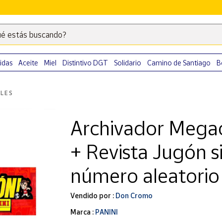
é estás buscando?
Escribe
palabras
clave
idas
Aceite
Miel
Distintivo DGT
Solidario
Camino de Santiago
B
para
buscar
LES
productos
en
Archivador Mega
Correos
Market
+ Revista Jugón s
.
número aleatorio
Vendido por :
Don Cromo
Marca :
PANINI