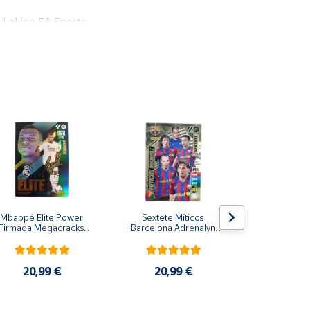
 LaLiga EA Sports.
 uno de ellos.
K y los espectaculares MASTER ROOKIE y
TÓGRAFO ORIGINAL. ¡ESPECTACULARES!
Mbappé Elite Power 
Sextete Míticos 
Galácticos R
Firmada Megacracks 
Barcelona Adrenalyn 
Adrenalyn 
024 2025 MGK 24 25 
XL 2024 2025 Carta 
2025 Carta 
Panini
Colección Panini
Pani
20,99 €
20,99 €
20