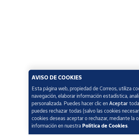
AVISO DE COOKIES
Esta página web, propiedad de Correos, utiliza coo
navegación, elaborar información estadística, anal
personalizada. Puedes hacer clic en
Aceptar
todas
puedes rechazar todas (salvo las cookies necesari
cookies deseas aceptar o rechazar, mediante la 
información en nuestra
Política de Cookies
.