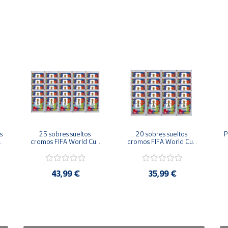
 
25 sobres sueltos 
20 sobres sueltos 
P
 
cromos FIFA World Cup 
cromos FIFA World Cup 
2026™ Official Sticker 
2026™ Official Sticker 
Collection Colección 
Collection Colección 
C
Oficial Panini
Oficial Panini
43,99 €
35,99 €