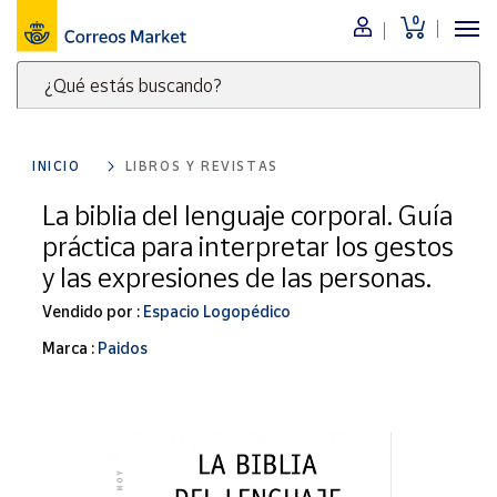
0
Menú
¿Qué estás buscando?
Nuestro
catálogo
Escribe
palabras
INICIO
LIBROS Y REVISTAS
clave
Alimentación
para
La biblia del lenguaje corporal. Guía
Bebidas
buscar
práctica para interpretar los gestos
Ocio y cultura
productos
y las expresiones de las personas.
en
Juguetes y
juegos
Correos
Vendido por :
Espacio Logopédico
Market
Libros y
Marca :
Paidos
.
revistas
Merchandising
y regalos
Tienda de
Correos