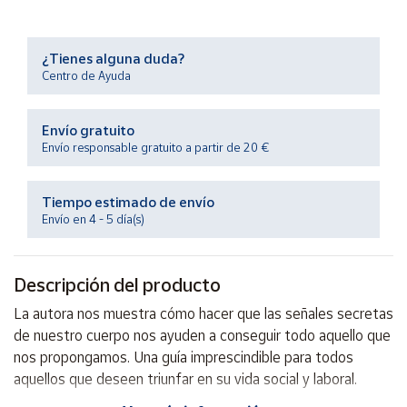
Productos
Solidarios
¿Tienes alguna duda?
Centro de Ayuda
Ayuda
Envío gratuito
Centro
de ayuda
Envío responsable gratuito a partir de 20 €
Contacto
Tiempo estimado de envío
Envío en 4 - 5 día(s)
Vendedores
Descripción del producto
Mapa de
vendedores
La autora nos muestra cómo hacer que las señales secretas
Hazte
de nuestro cuerpo nos ayuden a conseguir todo aquello que
vendedor
nos propongamos. Una guía imprescindible para todos
Área
aquellos que deseen triunfar en su vida social y laboral.
vendedor