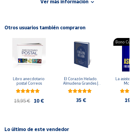
Ver más información
Autor: Judi James
Editorial: Paidos
Cuenta
ISBN: 9788449323379
Idioma: Español
Otros usuarios también compraron
Área
cliente
Bono Cultu
Ubicación
Península
y
Libro anecdotario 
El Corazón Helado. 
La asistent
Baleares
postal Correos
Almudena Grandes | 
McFa
Edición especial de 
Canarias,
lujo | Libro con sello y 
matasellos
Ceuta y
35 €
19,
19,95 €
10 €
Melilla
Lo último de este vendedor