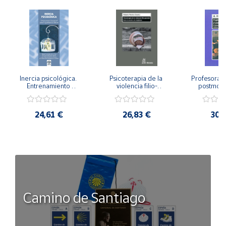
Inercia psicológica. 
Psicoterapia de la 
Profesorado,
Entrenamiento 
violencia filio-
postmode
Emocional para la 
parental. Entre el 
Cambian los
Igualdad de Género.
secreto y la 
cambi
vergüenza.
profes
24,61 €
26,83 €
30,
Camino de Santiago