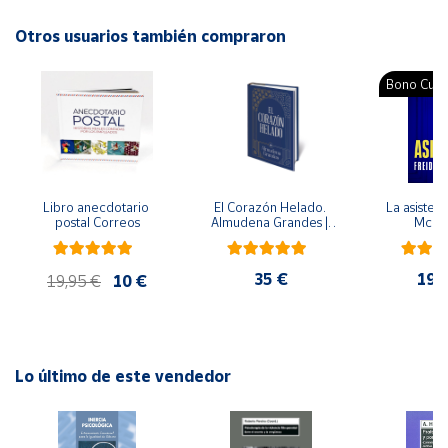
ISBN: 9789501298734
Idioma: Español
Otros usuarios también compraron
Cuenta
Bono Cultu
Área
cliente
Ubicación
Libro anecdotario 
El Corazón Helado. 
La asistent
postal Correos
Almudena Grandes | 
McFa
Península
Edición especial de 
lujo | Libro con sello y 
y
matasellos
Baleares
35 €
19,
19,95 €
10 €
Canarias,
Ceuta y
Melilla
Lo último de este vendedor