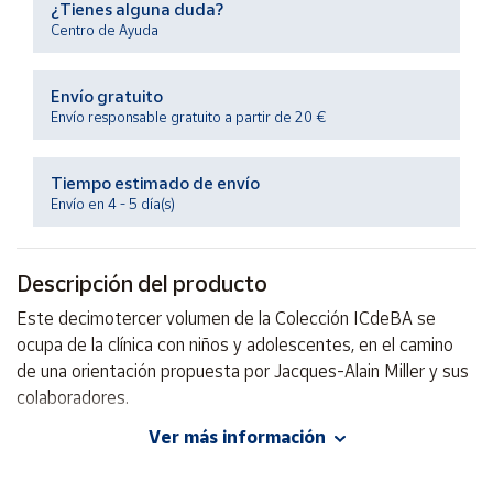
¿Tienes alguna duda?
Productos
Solidarios
Centro de Ayuda
Envío gratuito
Ayuda
Envío responsable gratuito a partir de 20 €
Centro
de ayuda
Tiempo estimado de envío
Envío en 4 - 5 día(s)
Contacto
Descripción del producto
Vendedores
Este decimotercer volumen de la Colección ICdeBA se
ocupa de la clínica con niños y adolescentes, en el camino
Mapa de
vendedores
de una orientación propuesta por Jacques-Alain Miller y sus
colaboradores.
Hazte
vendedor
Ver más información
Autor: Jacques-Alain Miller y otros
Área
Editorial: Paidos Argentina
vendedor