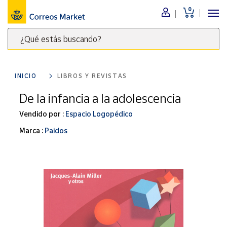
0
Menú
¿Qué estás buscando?
Nuestro
catálogo
Escribe
palabras
INICIO
LIBROS Y REVISTAS
clave
Alimentación
para
De la infancia a la adolescencia
Bebidas
buscar
Ocio y cultura
Vendido por :
Espacio Logopédico
productos
en
Juguetes y
Marca :
Paidos
juegos
Correos
Market
Libros y
.
revistas
Merchandising
y regalos
Tienda de
Correos