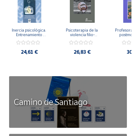
Inercia psicológica. 
Psicoterapia de la 
Profesorado,
Entrenamiento 
violencia filio-
postmode
Emocional para la 
parental. Entre el 
Cambian los
Igualdad de Género.
secreto y la 
cambi
vergüenza.
profes
24,61 €
26,83 €
30,
Camino de Santiago