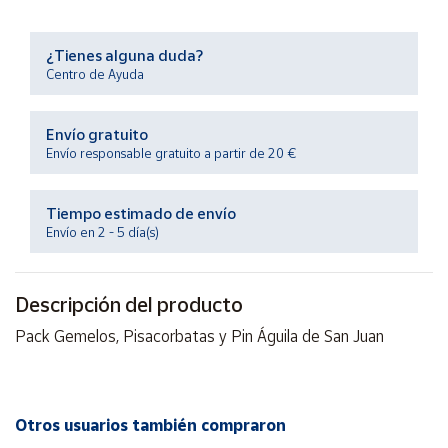
Productos
Solidarios
¿Tienes alguna duda?
Centro de Ayuda
Ayuda
Envío gratuito
Centro
Envío responsable gratuito a partir de 20 €
de ayuda
Contacto
Tiempo estimado de envío
Envío en 2 - 5 día(s)
Vendedores
Descripción del producto
Mapa de
vendedores
Pack Gemelos, Pisacorbatas y Pin Águila de San Juan
Hazte
vendedor
Área
Otros usuarios también compraron
vendedor