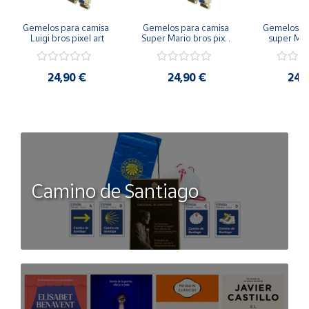
Gemelos para camisa 
Gemelos para camisa 
Gemelos pa
Luigi bros pixel art
Super Mario bros pixel 
super Mari
art
Luigi pi
24,90 €
24,90 €
24,
Camino de Santiago