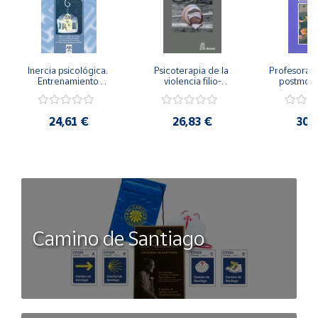
Inercia psicológica. 
Psicoterapia de la 
Profesorado,
Entrenamiento 
violencia filio-
postmode
Emocional para la 
parental. Entre el 
Cambian los
Igualdad de Género.
secreto y la 
cambi
vergüenza.
profes
24,61 €
26,83 €
30,
Camino de Santiago