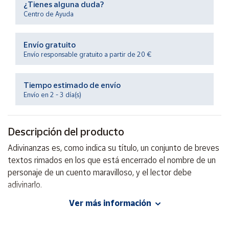
¿Tienes alguna duda?
Productos
Solidarios
Centro de Ayuda
Envío gratuito
Ayuda
Envío responsable gratuito a partir de 20 €
Centro
de ayuda
Tiempo estimado de envío
Envío en 2 - 3 día(s)
Contacto
Descripción del producto
Vendedores
Adivinanzas es, como indica su título, un conjunto de breves
textos rimados en los que está encerrado el nombre de un
Mapa de
vendedores
personaje de un cuento maravilloso, y el lector debe
adivinarlo.
Hazte
vendedor
Ver más información
Autor: Ana Alonso
Área
Editorial: Oxford
vendedor