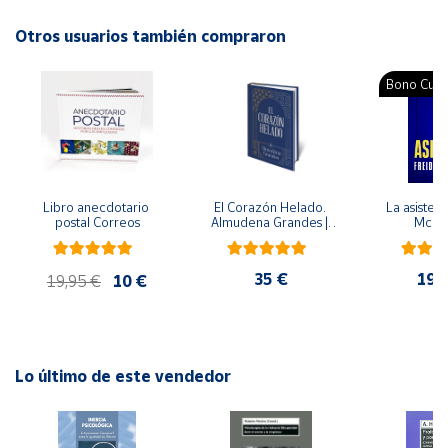
ISBN: 9788467372960
Idioma: Español
Otros usuarios también compraron
Cuenta
Bono Cultu
Área
cliente
Ubicación
Libro anecdotario 
El Corazón Helado. 
La asistent
postal Correos
Almudena Grandes | 
McFa
Península
Edición especial de 
lujo | Libro con sello y 
y
matasellos
Baleares
35 €
19,
19,95 €
10 €
Canarias,
Ceuta y
Melilla
Lo último de este vendedor