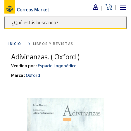
0
Menú
¿Qué estás buscando?
Nuestro
catálogo
Escribe
palabras
INICIO
LIBROS Y REVISTAS
clave
Alimentación
para
Adivinanzas. ( Oxford )
Bebidas
buscar
Ocio y cultura
Vendido por :
Espacio Logopédico
productos
en
Juguetes y
Marca :
Oxford
juegos
Correos
Market
Libros y
.
revistas
Merchandising
y regalos
Tienda de
Correos