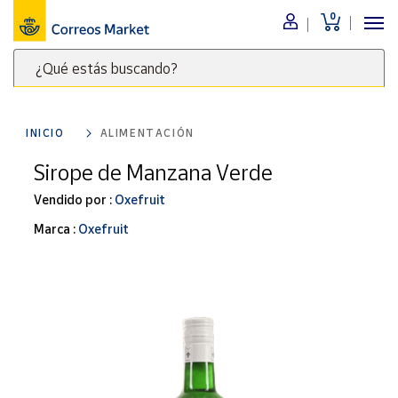
0
Menú
¿Qué estás buscando?
Nuestro
catálogo
Escribe
palabras
INICIO
ALIMENTACIÓN
clave
Alimentación
para
Sirope de Manzana Verde
Bebidas
buscar
Ocio y cultura
Vendido por :
Oxefruit
productos
en
Juguetes y
Marca :
Oxefruit
juegos
Correos
Market
Libros y
.
revistas
Merchandising
y regalos
Tienda de
Correos