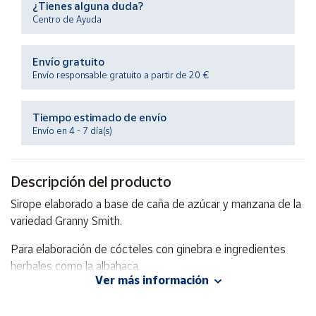
¿Tienes alguna duda?
Productos
Solidarios
Centro de Ayuda
Envío gratuito
Ayuda
Envío responsable gratuito a partir de 20 €
Centro
de ayuda
Tiempo estimado de envío
Envío en 4 - 7 día(s)
Contacto
Descripción del producto
Vendedores
Sirope elaborado a base de caña de azúcar y manzana de la
variedad Granny Smith.
Mapa de
vendedores
Para elaboración de cócteles con ginebra e ingredientes
Hazte
herbales como la albahaca.
vendedor
Ver más información
Área
ESPECIFICACIONES:
Producto sin lactosa, sin gluten y
vendedor
vegano.