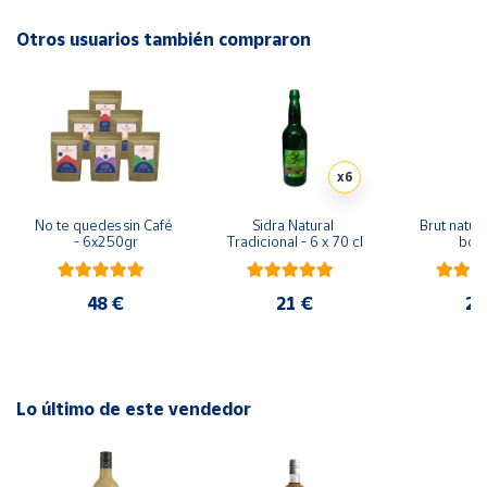
CATA:
Sirope de azúcar con sabor a manzana verde ácida.
Otros usuarios también compraron
Cuenta
COLOR:
Verde intenso.
Área
CANTIDAD:
70 cl.
cliente
TEXTURA:
Densidad baja.
x6
Ubicación
No te quedes sin Café 
Sidra Natural 
Brut nature
- 6x250gr
Tradicional - 6 x 70 cl
bote
Península
y
Baleares
48 €
21 €
29
Canarias,
Ceuta y
Melilla
Lo último de este vendedor