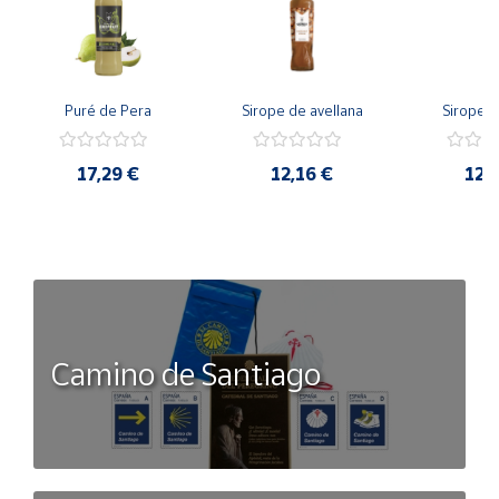
Puré de Pera
Sirope de avellana
Sirope d
17,29 €
12,16 €
12,
Camino de Santiago