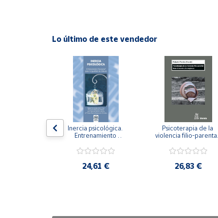
Cuenta
Lo último de este vendedor
Área
cliente
Ubicación
Península
y
n visual y 
Inercia psicológica. 
Psicoterapia de la 
Baleares
 Adaptación 
Entrenamiento 
violencia filio-parental.
. Nivel I ESO.
Emocional para la 
Entre el secreto y la 
Canarias,
Igualdad de Género.
vergüenza.
Ceuta y
,21 €
24,61 €
26,83 €
Melilla