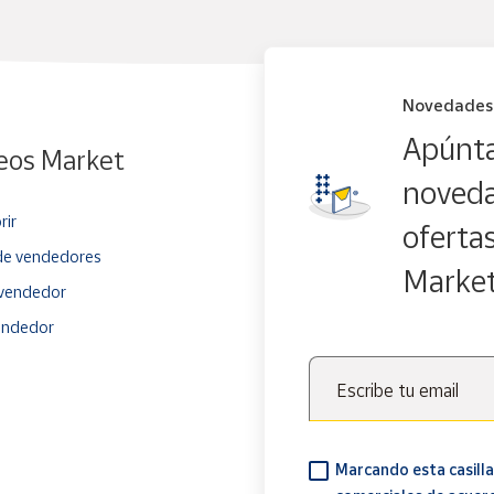
Novedades
Apúnta
eos Market
noveda
rir
oferta
e vendedores
Marke
vendedor
endedor
Escribe tu email
Marcando esta casilla