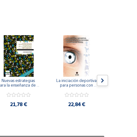
Nuevas estrategias 
La iniciación deportiva 
El método Cl
ara la enseñanza de la 
para personas con 
ortografía.
ceguera y deficiencia 
visual.
18,4
21,78 €
22,84 €