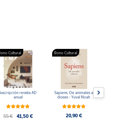
ono Cultural
Bono Cultural
Suscripción revista AD 
Sapiens. De animales a 
Colección d
anual
dioses - Yuval Noah 
para bebés. S
Harari
de cartón
20,90 €
28
55 €
41,50 €