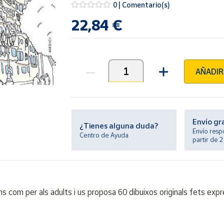
0 | Comentario(s)
22,84 €
AÑADIR
Unidades
Envío gr
¿Tienes alguna duda?
Envío resp
Centro de Ayuda
partir de 
ns com per als adults i us proposa 60 dibuixos originals fets exp