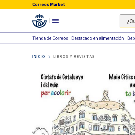
Correos Market
Menú
¿Qu
Nuestro
catálogo
Tienda de Correos
Destacado en alimentación
Beb
Alimentación
INICIO
LIBROS Y REVISTAS
Bebidas
Ocio y cultura
Juguetes y
juegos
Libros y
revistas
Merchandising
y regalos
Tienda de
Correos