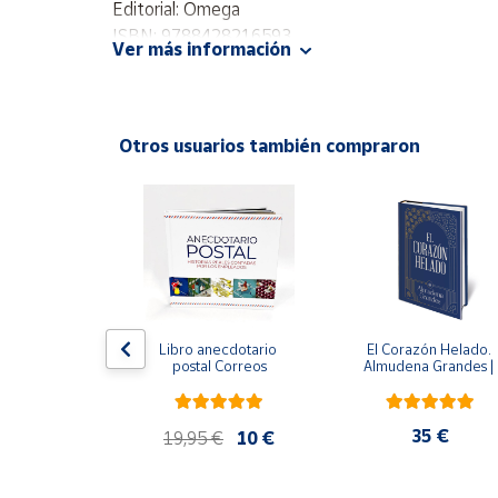
Editorial: Omega
Productos
Solidarios
ISBN: 9788428216593
Ver más información
Idioma: Catalán
Ayuda
Otros usuarios también compraron
Centro
de ayuda
ral
Contacto
Vendedores
Mapa de
edición 
Libro anecdotario 
El Corazón Helado. 
 avalada por 
postal Correos
Almudena Grandes | 
vendedores
l Estate) - 
Edición especial de luj
e Orwell
| Libro con sello y 
Hazte
matasellos
vendedor
,95 €
35 €
19,95 €
10 €
Área
vendedor