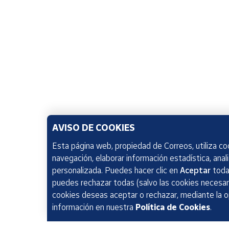
AVISO DE COOKIES
Esta página web, propiedad de Correos, utiliza coo
navegación, elaborar información estadística, anal
personalizada. Puedes hacer clic en
Aceptar
todas
puedes rechazar todas (salvo las cookies necesari
cookies deseas aceptar o rechazar, mediante la 
información en nuestra
Política de Cookies
.