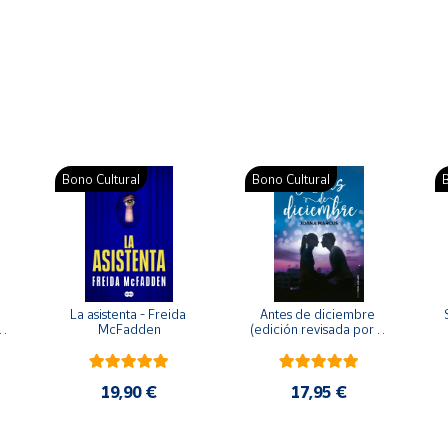
Bono Cultural
Bono Cultural
B
La asistenta - Freida 
Antes de diciembre 
McFadden
(edición revisada por la 
o 
autora) - Joana Marcús
19,90 €
17,95 €