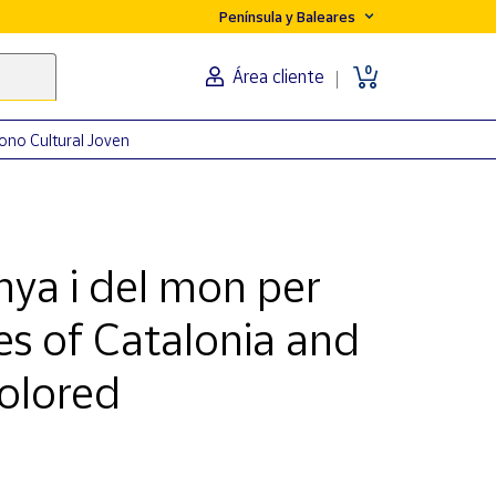
Península y Baleares
0
Área cliente
ono Cultural Joven
nya i del mon per
ies of Catalonia and
colored