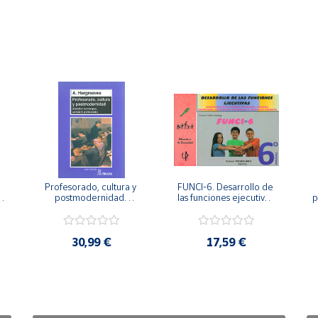
Profesorado, cultura y 
FUNCI-6. Desarrollo de 
 
postmodernidad. 
las funciones ejecutivas. 
p
Cambian los tiempos, 
6º de Primaria.
cambia el profesorado.
30,99 €
17,59 €