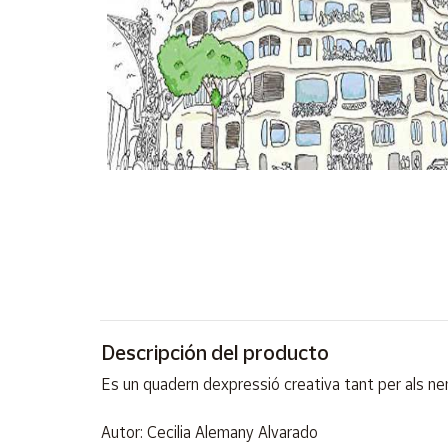
Artesanía
Oficina y
Papelería
Para Canarias,
Ceuta y Melilla
Más
populares
Bono
Cultural
Nuestros
vendedores
Descripción del producto
Las
novedades
Es un quadern dexpressió creativa tant per als ne
de Correos
Market
Autor: Cecilia Alemany Alvarado