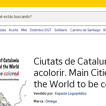
é estás buscando?
Escribe
palabras
clave
idas
Aceite
Miel
Distintivo DGT
Solidario
Camino de Santiago
B
para
buscar
productos
en
Ciutats de Catalu
Correos
Market
acolorir. Main Cit
.
the World to be 
Vendido por :
Espacio Logopédico
Marca :
Omega