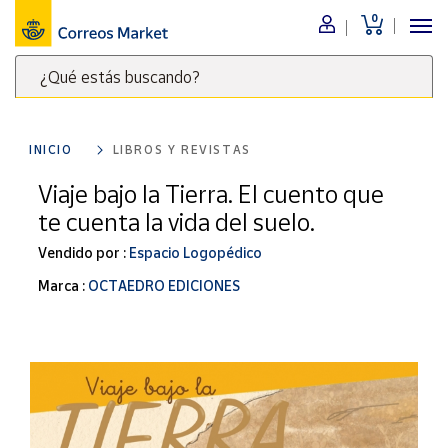
0
Menú
¿Qué estás buscando?
Nuestro
catálogo
Escribe
palabras
INICIO
LIBROS Y REVISTAS
clave
Alimentación
para
Viaje bajo la Tierra. El cuento que
Bebidas
buscar
te cuenta la vida del suelo.
Ocio y cultura
productos
en
Vendido por :
Espacio Logopédico
Juguetes y
juegos
Correos
Marca :
OCTAEDRO EDICIONES
Market
Libros y
.
revistas
Merchandising
y regalos
Tienda de
Correos