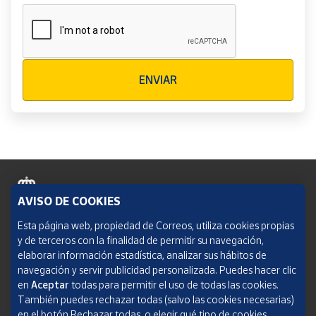
Verificación reCAPTCHA
ENVIAR
AVISO DE COOKIES
Política de cookies
Esta página web, propiedad de Correos, utiliza cookies propias
y de terceros con la finalidad de permitir su navegación,
Aviso legal
elaborar información estadística, analizar sus hábitos de
navegación y servir publicidad personalizada. Puedes hacer clic
Condiciones del servicio
en
Aceptar
todas para permitir el uso de todas las cookies.
También puedes rechazar todas (salvo las cookies necesarias)
Política de Privacidad Web
en el botón Rechazar todas, o elegir qué tipo de cookies