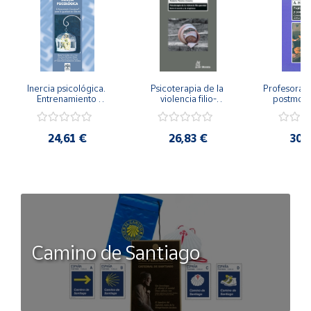
Inercia psicológica. 
Psicoterapia de la 
Profesorado,
Entrenamiento 
violencia filio-
postmode
Emocional para la 
parental. Entre el 
Cambian los
Igualdad de Género.
secreto y la 
cambi
vergüenza.
profes
24,61 €
26,83 €
30,
Camino de Santiago