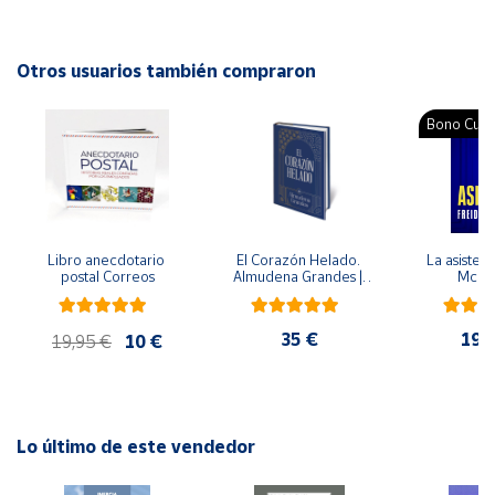
Autor: Alicia Sevilla Atienza
Cuenta
Editorial: Octaedro
Otros usuarios también compraron
ISBN: 9788495345844
Área
Idioma: Español
Bono Cultu
cliente
Ubicación
Libro anecdotario 
El Corazón Helado. 
La asistent
Península
postal Correos
Almudena Grandes | 
McFa
y
Edición especial de 
Baleares
lujo | Libro con sello y 
matasellos
35 €
19,
Canarias,
19,95 €
10 €
Ceuta y
Melilla
Lo último de este vendedor