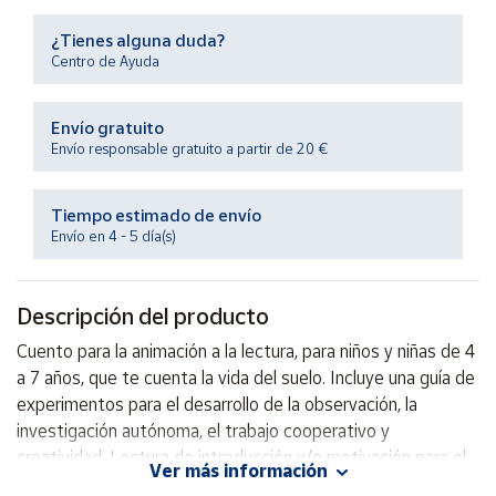
Productos
Solidarios
¿Tienes alguna duda?
Centro de Ayuda
Ayuda
Envío gratuito
Envío responsable gratuito a partir de 20 €
Centro
de ayuda
Tiempo estimado de envío
Contacto
Envío en 4 - 5 día(s)
Vendedores
Descripción del producto
Mapa de
Cuento para la animación a la lectura, para niños y niñas de 4
vendedores
a 7 años, que te cuenta la vida del suelo. Incluye una guía de
Hazte
experimentos para el desarrollo de la observación, la
vendedor
investigación autónoma, el trabajo cooperativo y
creatividad. Lectura de introducción y/o motivación para el
Área
Ver más información
vendedor
trabajo de temáticas ambientales en el aula o en casa.