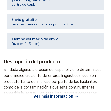
Productos
Centro de Ayuda
Solidarios
Envío gratuito
Ayuda
Envío responsable gratuito a partir de 20 €
Centro
Tiempo estimado de envío
de ayuda
Envío en 4 - 5 día(s)
Contacto
Descripción del producto
Vendedores
Sin duda alguna, la erosión del español viene determinada
por el índice creciente de errores lingüísticos, que son
Mapa de
producto tanto del mal uso por parte de los hablantes
vendedores
como de la contaminación a que está continuamente
Hazte
sometida la lengua. Con este libro vamos a conocerlos,
vendedor
Ver más información
prevenirlos y corregirlos.
Área
vendedor