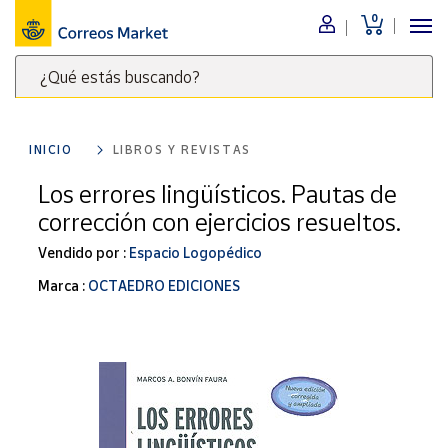
0
Menú
¿Qué estás buscando?
Nuestro
catálogo
Escribe
palabras
INICIO
LIBROS Y REVISTAS
clave
Alimentación
para
Los errores lingüísticos. Pautas de
Bebidas
buscar
corrección con ejercicios resueltos.
Ocio y cultura
productos
en
Vendido por :
Espacio Logopédico
Juguetes y
juegos
Correos
Marca :
OCTAEDRO EDICIONES
Market
Libros y
.
revistas
Merchandising
y regalos
Tienda de
Correos