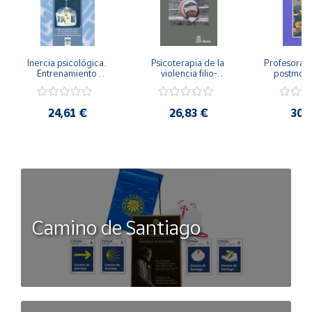
Inercia psicológica. 
Psicoterapia de la 
Profesorado,
Entrenamiento 
violencia filio-
postmode
Emocional para la 
parental. Entre el 
Cambian los
Igualdad de Género.
secreto y la 
cambi
vergüenza.
profes
24,61 €
26,83 €
30,
Camino de Santiago