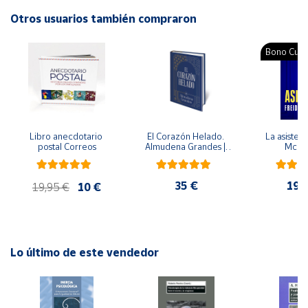
Autor: Marcos A. Bonvín Faura
Editorial: Octaedro
Otros usuarios también compraron
Cuenta
ISBN: 9788499211190
Idioma: Español
Bono Cultu
Área
cliente
Ubicación
Libro anecdotario 
El Corazón Helado. 
La asistent
postal Correos
Almudena Grandes | 
McFa
Edición especial de 
Península
lujo | Libro con sello y 
y
matasellos
35 €
19,
19,95 €
10 €
Baleares
Canarias,
Ceuta y
Melilla
Lo último de este vendedor