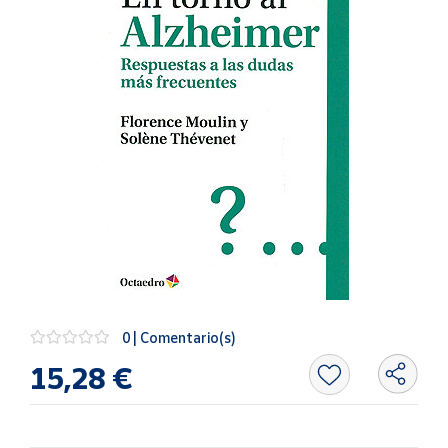
Artesanía
Oficina y
Papelería
Para Canarias,
Ceuta y Melilla
Más
populares
Bono
Cultural
Nuestros
vendedores
0 | Comentario(s)
Las
15,28 €
novedades
de Correos
Market