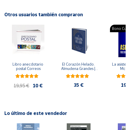
Autor: Solène Thévenet, Florence Moulin
Cuenta
Editorial: Octaedro
Otros usuarios también compraron
ISBN: 9788499211862
Idioma: Español
Bono Cultu
Área
cliente
Ubicación
Libro anecdotario 
El Corazón Helado. 
La asistent
postal Correos
Almudena Grandes | 
McFa
Península
Edición especial de 
y
lujo | Libro con sello y 
Baleares
matasellos
35 €
19,
19,95 €
10 €
Canarias,
Ceuta y
Melilla
Lo último de este vendedor