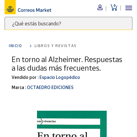
0
Menú
¿Qué estás buscando?
Nuestro
catálogo
Escribe
palabras
INICIO
LIBROS Y REVISTAS
clave
Alimentación
para
En torno al Alzheimer. Respuestas
Bebidas
buscar
a las dudas más frecuentes.
Ocio y cultura
productos
en
Vendido por :
Espacio Logopédico
Juguetes y
juegos
Correos
Marca :
OCTAEDRO EDICIONES
Market
Libros y
.
revistas
Merchandising
y regalos
Tienda de
Correos