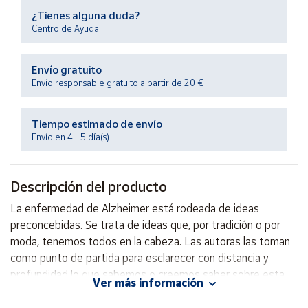
Productos
¿Tienes alguna duda?
Solidarios
Centro de Ayuda
Ayuda
Envío gratuito
Envío responsable gratuito a partir de 20 €
Centro
de ayuda
Tiempo estimado de envío
Contacto
Envío en 4 - 5 día(s)
Vendedores
Descripción del producto
La enfermedad de Alzheimer está rodeada de ideas
Mapa de
preconcebidas. Se trata de ideas que, por tradición o por
vendedores
moda, tenemos todos en la cabeza. Las autoras las toman
Hazte
como punto de partida para esclarecer con distancia y
vendedor
profundidad lo que sabemos o creemos saber sobre esta
Ver más información
Área
enfermedad.
vendedor