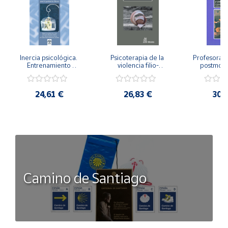
Inercia psicológica. 
Psicoterapia de la 
Profesorado,
Entrenamiento 
violencia filio-
postmode
Emocional para la 
parental. Entre el 
Cambian los
Igualdad de Género.
secreto y la 
cambi
vergüenza.
profes
24,61 €
26,83 €
30,
Camino de Santiago