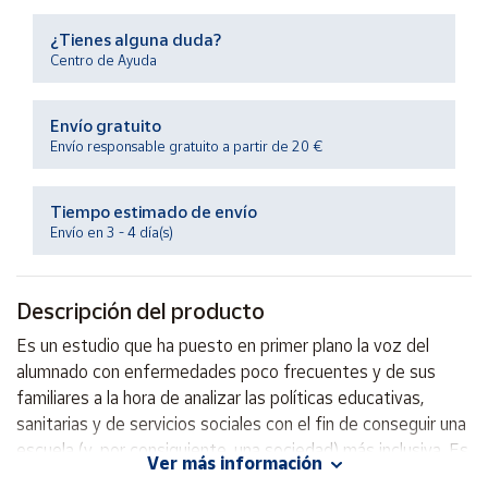
Productos
Solidarios
¿Tienes alguna duda?
Centro de Ayuda
Ayuda
Envío gratuito
Envío responsable gratuito a partir de 20 €
Centro
de ayuda
Tiempo estimado de envío
Contacto
Envío en 3 - 4 día(s)
Vendedores
Descripción del producto
Mapa de
Es un estudio que ha puesto en primer plano la voz del
vendedores
alumnado con enfermedades poco frecuentes y de sus
Hazte
familiares a la hora de analizar las políticas educativas,
vendedor
sanitarias y de servicios sociales con el fin de conseguir una
escuela (y, por consiguiente, una sociedad) más inclusiva. Es
Área
Ver más información
vendedor
un libro dirigido a familias y profesionales de la educación y