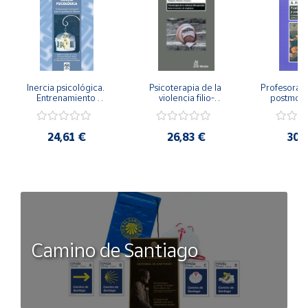
Inercia psicológica. 
Psicoterapia de la 
Profesorado,
Entrenamiento 
violencia filio-
postmode
Emocional para la 
parental. Entre el 
Cambian los
Igualdad de Género.
secreto y la 
cambi
vergüenza.
profes
24,61 €
26,83 €
30,
Camino de Santiago