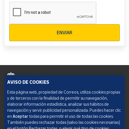
Verificación reCAPTCHA
ENVIAR
AVISO DE COOKIES
Política de cookies
Esta página web, propiedad de Correos, utiliza cookies propias
y de terceros con la finalidad de permitir su navegación,
Aviso legal
elaborar información estadística, analizar sus hábitos de
navegación y servir publicidad personalizada. Puedes hacer clic
Condiciones del servicio
en
Aceptar
todas para permitir el uso de todas las cookies.
También puedes rechazar todas (salvo las cookies necesarias)
Política de Privacidad Web
en el botón Rechazar todas, o elegir qué tipo de cookies