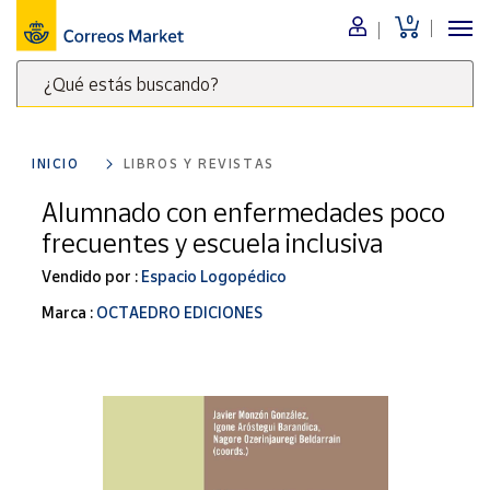
0
Menú
¿Qué estás buscando?
Nuestro
catálogo
Escribe
palabras
INICIO
LIBROS Y REVISTAS
clave
Alimentación
para
Alumnado con enfermedades poco
Bebidas
buscar
frecuentes y escuela inclusiva
Ocio y cultura
productos
en
Vendido por :
Espacio Logopédico
Juguetes y
juegos
Correos
Marca :
OCTAEDRO EDICIONES
Market
Libros y
.
revistas
Merchandising
y regalos
Tienda de
Correos