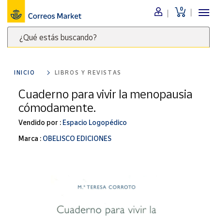
0
Menú
¿Qué estás buscando?
Nuestro
catálogo
Escribe
palabras
INICIO
LIBROS Y REVISTAS
clave
Alimentación
para
Cuaderno para vivir la menopausia
Bebidas
buscar
cómodamente.
Ocio y cultura
productos
en
Vendido por :
Espacio Logopédico
Juguetes y
juegos
Correos
Marca :
OBELISCO EDICIONES
Market
Libros y
.
revistas
Merchandising
y regalos
Tienda de
Correos