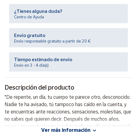
Productos
Solidarios
¿Tienes alguna duda?
Centro de Ayuda
Ayuda
Envío gratuito
Envío responsable gratuito a partir de 20 €
Centro
de ayuda
Tiempo estimado de envío
Contacto
Envío en 3 - 4 día(s)
Vendedores
Descripción del producto
Mapa de
"De repente, un día, tu cuerpo te parece otro, desconocido.
vendedores
Nadie te ha avisado, tú tampoco has caído en la cuenta, y
Hazte
te encuentras ante reacciones, sensaciones, molestias, que
vendedor
no sabes qué quieren decir. Después de muchos años,
crees conocer tu cuerpo y saber todo aquello que demanda,
Área
Ver más información
vendedor
pero ahora, de repente, te sientes totalmente