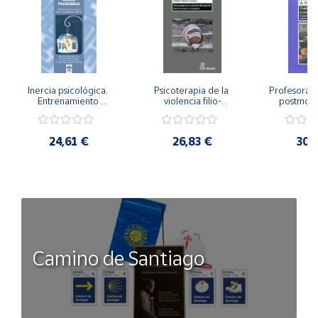
Inercia psicológica. 
Psicoterapia de la 
Profesorado,
Entrenamiento 
violencia filio-
postmode
Emocional para la 
parental. Entre el 
Cambian los
Igualdad de Género.
secreto y la 
cambi
vergüenza.
profes
24,61 €
26,83 €
30,
Camino de Santiago