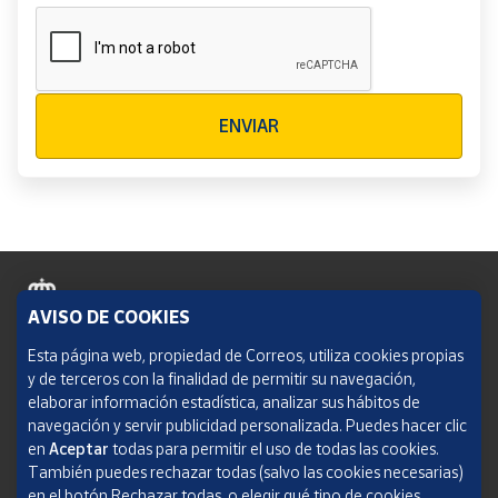
Verificación reCAPTCHA
ENVIAR
AVISO DE COOKIES
Política de cookies
Esta página web, propiedad de Correos, utiliza cookies propias
y de terceros con la finalidad de permitir su navegación,
Aviso legal
elaborar información estadística, analizar sus hábitos de
navegación y servir publicidad personalizada. Puedes hacer clic
Condiciones del servicio
en
Aceptar
todas para permitir el uso de todas las cookies.
También puedes rechazar todas (salvo las cookies necesarias)
Política de Privacidad Web
en el botón Rechazar todas, o elegir qué tipo de cookies