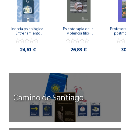
Inercia psicológica. 
Psicoterapia de la 
Profesorado,
Entrenamiento 
violencia filio-
postmode
Emocional para la 
parental. Entre el 
Cambian los
Igualdad de Género.
secreto y la 
cambi
vergüenza.
profes
24,61 €
26,83 €
30,
Camino de Santiago