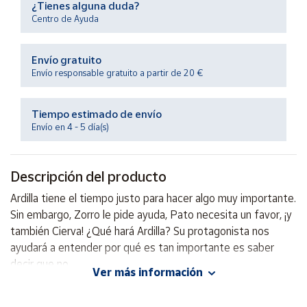
¿Tienes alguna duda?
Productos
Solidarios
Centro de Ayuda
Envío gratuito
Ayuda
Envío responsable gratuito a partir de 20 €
Centro
de ayuda
Tiempo estimado de envío
Envío en 4 - 5 día(s)
Contacto
Descripción del producto
Vendedores
Ardilla tiene el tiempo justo para hacer algo muy importante.
Sin embargo, Zorro le pide ayuda, Pato necesita un favor, ¡y
Mapa de
vendedores
también Cierva! ¿Qué hará Ardilla? Su protagonista nos
ayudará a entender por qué es tan importante es saber
Hazte
vendedor
decir que no.
Ver más información
Área
Autor: Susanna Isern, Leire Salaberria
vendedor