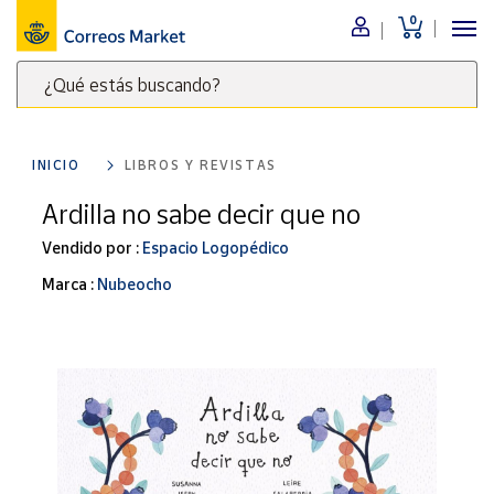
0
Menú
¿Qué estás buscando?
Nuestro
catálogo
Escribe
palabras
INICIO
LIBROS Y REVISTAS
clave
Alimentación
para
Ardilla no sabe decir que no
Bebidas
buscar
Ocio y cultura
Vendido por :
Espacio Logopédico
productos
en
Juguetes y
Marca :
Nubeocho
juegos
Correos
Market
Libros y
.
revistas
Merchandising
y regalos
Tienda de
Correos