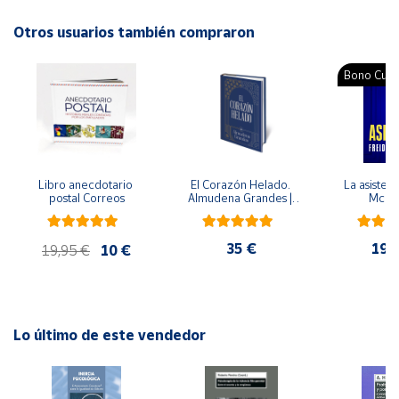
Editorial: Nubeocho
ISBN: 9788418599668
Otros usuarios también compraron
Cuenta
Idioma: Español
Bono Cultu
Área
cliente
Ubicación
Libro anecdotario 
El Corazón Helado. 
La asistent
postal Correos
Almudena Grandes | 
McFa
Península
Edición especial de 
lujo | Libro con sello y 
y
matasellos
Baleares
35 €
19,
19,95 €
10 €
Canarias,
Ceuta y
Melilla
Lo último de este vendedor