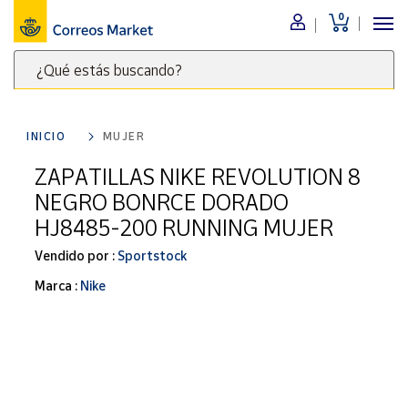
0
Menú
¿Qué estás buscando?
Nuestro
catálogo
Escribe
palabras
INICIO
MUJER
clave
Alimentación
para
ZAPATILLAS NIKE REVOLUTION 8
Bebidas
buscar
NEGRO BONRCE DORADO
Ocio y cultura
productos
HJ8485-200 RUNNING MUJER
en
Juguetes y
juegos
Correos
Vendido por :
Sportstock
Market
Libros y
Marca :
Nike
.
revistas
Merchandising
y regalos
Tienda de
Correos