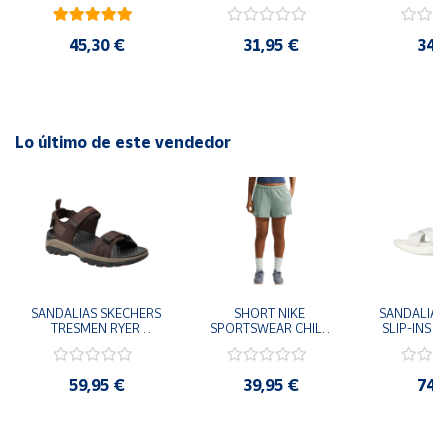
41
29x24.5x15 cm
Goku 29x
45,30 €
31,95 €
34,
Lo último de este vendedor
SANDALIAS SKECHERS 
SHORT NIKE 
SANDALIAS 
TRESMEN RYER 
SPORTSWEAR CHILL 
SLIP-INS U
MARRON CHOCOLATE 
TERRY VERDE II3980-
3.0 NEVER
205112-CHOC 
006 PANTALONES 
BLANCO
HOMBRE SANDALIAS 
CORTOS MUJER
119975
59,95 €
39,95 €
74,
COMODAS
SANDALIAS
MU