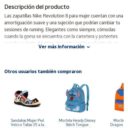
Descripción del producto
Cuenta
Las zapatillas Nike Revolution 8 para mujer cuentan con una
amortiguación suave y una sujeción que podrían cambiar tu
Área
sesiones de running. Elegantes como siempre, cómodas
cliente
cuando la goma se encuentra con la carretera y potentes
cuando se trata del ritmo deseado, son la evolución de un
Ver más información
favorito de los fans y proporcionan una experiencia de
Ubicación
carrera suave y fluida. La parte superior de malla ofrece una
mayor comodidad y transpirabilidad. Mediasuela de espuma
Península
que ofrece una amortiguación intuitiva con una forma de
Otros usuarios también compraron
y
balancín centrada en la comodidad. Suela exterior con un
Baleares
diseño intuitivo de Nike y ranuras flexibles en el antepié que
Canarias,
crean un efecto cómodo y amortiguado mientras corres.
Ceuta y
Melilla
Los puntos de contacto en el talón y la lengüeta crean una
sensación natural al ponerte y quitarte las zapatillas. La
malla de la parte superior es más transpirable que la de las
Revolution 7, lo que ayuda a mantener la frescura.
Sandalias Mujer Piel 
Mochila Heady Disney 
Mochila  
Velcro Tallas 35 a la 
Stitch Tongue 
Dragon Bal