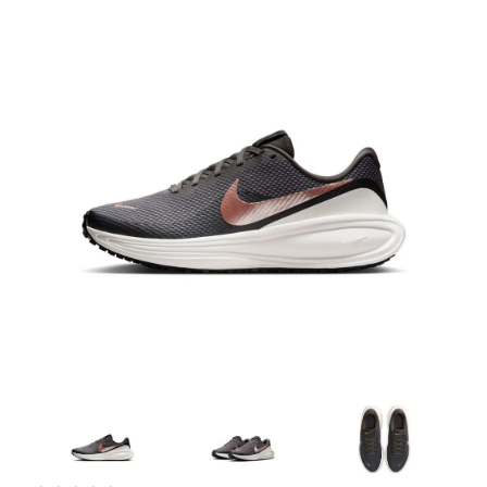
Artesanía
Oficina y
Papelería
Para Canarias,
Ceuta y Melilla
Más
populares
Bono
Cultural
Nuestros
vendedores
Las
novedades
de Correos
Market