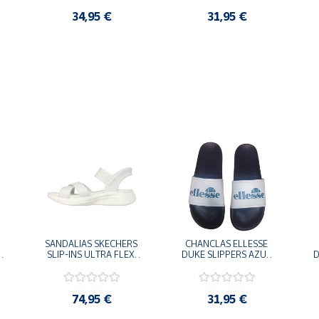
34,95 €
31,95 €
SANDALIAS SKECHERS 
CHANCLAS ELLESSE 
SLIP-INS ULTRA FLEX 
DUKE SLIPPERS AZUL 
D
-
3.0 NEVER BETTER 
MARINO 
BLANCO OFF 119975-
ADELAIDE022-E-
OFWT SANDALIAS 
EVAPVC-153 FLIP 
COMODAS MUJER
FLOP SANDALIAS 
74,95 €
31,95 €
COMODAS HOMBRE