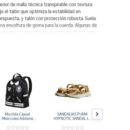
rior de malla técnica transpirable con textura
 el talón que optimiza la estabilidad en
respuesta, y talón con protección robusta. Suela
una envoltura de goma para la cuerda. Algunas de
temerarios, sigue siendo el estándar de oro que
nte entrenamientos duros como sentadillas
bilidad en el talón. Esta firmeza garantiza una
á unido a la lengüeta de la zapatilla para que no
 que podrás concentrarte en tu entrenamiento
. Así podrás mantener el ritmo en las subidas por
a mayor sujeción cuando te mueves en todas
ciona una amortiguación sensible y una comodidad
Mochila Casual 
SANDALIAS PUMA 
CHANCLAS
Miércoles Addams 
HYPNOTIC SANDAL LT 
MORRO LE
Wednesday
MARRON COFFEE MILK 
MUJER FLI
404844-03 CHANCLAS 
FFW0270