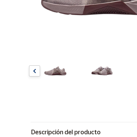
Artesanía
Oficina y
Papelería
Para Canarias,
Ceuta y Melilla
Más
populares
Bono
Cultural
Nuestros
vendedores
Las
novedades
de Correos
Market
Descripción del producto