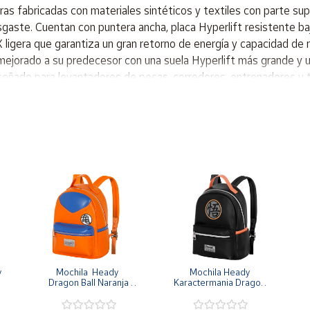
 fabricadas con materiales sintéticos y textiles con parte supe
aste. Cuentan con puntera ancha, placa Hyperlift resistente bajo
 ligera que garantiza un gran retorno de energía y capacidad de 
a mejorado a su predecesor con una suela Hyperlift más grande y 
iseñado para levantadores de pesas, corredores, entrenadores y 
ho aún más grande en el talón para proporcionar estabilidad dura
te inferior del cuerpo. La suela reduce el peso y proporciona esta
urante los entrenamientos más duros. El sistema de cordones est
gún tejido. Esto significa que los cordones no se deslizarán y
 lateral se ha ampliado para proporcionar durabilidad y sujeción
nde desde la entresuela hasta la parte superior para ofrecer un
uma firme en el exterior y espuma blanda en el interior- propor
 
Mochila  Heady  
Mochila Heady 
Dragon Ball Naranja 
Karactermania Dragon 
Goku 29x24.5x15cm
Ball Negra Simbolo