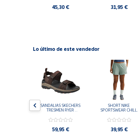
S MUJER
,95 €
45,30 €
31,95 €
Cuenta
Área
cliente
Lo último de este vendedor
Ubicación
Península
y
Baleares
Canarias,
Ceuta y
Melilla
S CHAMPION 
SANDALIAS SKECHERS 
SHORT NIKE 
 TD NEGRO 
TRESMEN RYER 
SPORTSWEAR CHILL 
9-KK002 
MARRON CHOCOLATE 
TERRY VERDE II3980
 NIÑO NIÑA
205112-CHOC 
006 PANTALONES 
HOMBRE SANDALIAS 
CORTOS MUJER
COMODAS
,95 €
59,95 €
39,95 €