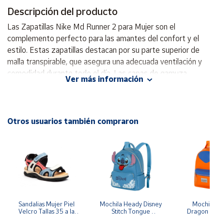
Descripción del producto
Cuenta
Las Zapatillas Nike Md Runner 2 para Mujer son el
complemento perfecto para las amantes del confort y el
Área
estilo. Estas zapatillas destacan por su parte superior de
cliente
malla transpirable, que asegura una adecuada ventilación y
comodidad durante todo el día. Las capas de gamuza
Ver más información
brindan una mayor durabilidad, resistiendo el uso diario y
Ubicación
adaptándose a diversos entornos. La entresuela de Phylon
inyectado no solo reduce el peso de la zapatilla, sino que
Península
también maximiza la amortiguación, proporcionando una
Otros usuarios también compraron
y
sensación de ligereza y soporte en cada paso. Su diseño
Baleares
icónico con el logotipo Swoosh no solo añade un toque
Canarias,
trendy, sino también una muestra de calidad y legado de la
Ceuta y
Melilla
marca. Estas zapatillas son ideales para actividades
cotidianas, paseos al aire libre o sesiones de ejercicio suave,
garantizando un rendimiento excepcional, confort
inigualable y una durabilidad que las convierte en una
Sandalias Mujer Piel 
Mochila Heady Disney 
Mochila  
Velcro Tallas 35 a la 
Stitch Tongue 
Dragon Bal
inversión segura. Amortiguación ligera gracias a la entresuela