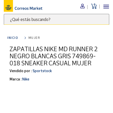
0
Menú
¿Qué estás buscando?
Nuestro
catálogo
Escribe
palabras
INICIO
MUJER
clave
Alimentación
para
ZAPATILLAS NIKE MD RUNNER 2
Bebidas
buscar
NEGRO BLANCAS GRIS 749869-
Ocio y cultura
productos
018 SNEAKER CASUAL MUJER
en
Juguetes y
juegos
Correos
Vendido por :
Sportstock
Market
Libros y
Marca :
Nike
.
revistas
Merchandising
y regalos
Tienda de
Correos