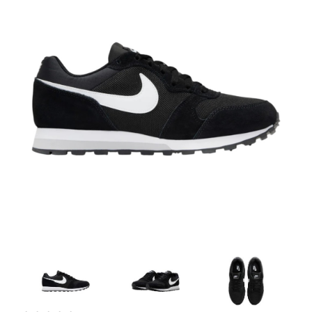
Artesanía
Oficina y
Papelería
Para Canarias,
Ceuta y Melilla
Más
populares
Bono
Cultural
Nuestros
vendedores
Las
novedades
de Correos
Market