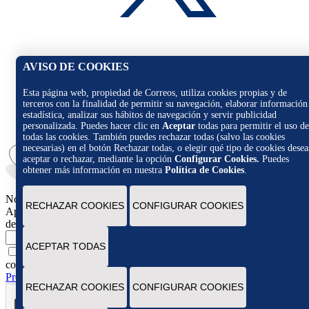
AVISO DE COOKIES
Esta página web, propiedad de Correos, utiliza cookies propias y de
terceros con la finalidad de permitir su navegación, elaborar información
estadística, analizar sus hábitos de navegación y servir publicidad
personalizada. Puedes hacer clic en
Aceptar
todas para permitir el uso de
todas las cookies. También puedes rechazar todas (salvo las cookies
necesarias) en el botón Rechazar todas, o elegir qué tipo de cookies desea
aceptar o rechazar, mediante la opción
Configurar Cookies.
Puedes
obtener más información en nuestra
Política de Cookies
.
Novedades
RECHAZAR COOKIES
CONFIGURAR COOKIES
Apúntate para recibir novedades, promociones y ofertas exclusivas
de Correos Market
Escribe tu email
ACEPTAR TODAS
Marcando esta casilla consiento la remisión de las
comunicaciones comerciales de acuerdo con la
Política de
Protección de datos Novedades de Correos Market
RECHAZAR COOKIES
CONFIGURAR COOKIES