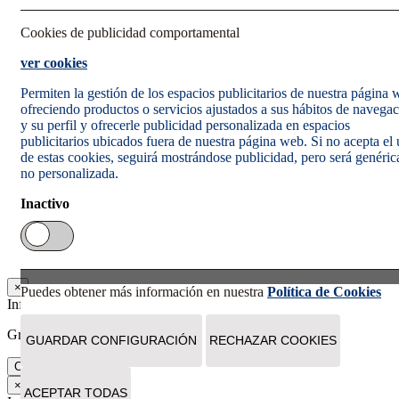
Cookies de publicidad comportamental
ver cookies
Permiten la gestión de los espacios publicitarios de nuestra página
ofreciendo productos o servicios ajustados a sus hábitos de navega
y su perfil y ofrecerle publicidad personalizada en espacios
publicitarios ubicados fuera de nuestra página web. Si no acepta el
de estas cookies, seguirá mostrándose publicidad, pero será genéric
no personalizada.
Inactivo
×
Puedes obtener más información en nuestra
Política de Cookies
Información
Gracias. Tu suscripción se ha realizado correctamente.
GUARDAR CONFIGURACIÓN
RECHAZAR COOKIES
Cerrar
×
ACEPTAR TODAS