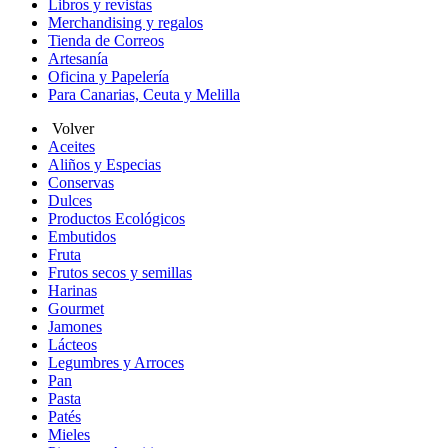
Libros y revistas
Merchandising y regalos
Tienda de Correos
Artesanía
Oficina y Papelería
Para Canarias, Ceuta y Melilla
Volver
Aceites
Aliños y Especias
Conservas
Dulces
Productos Ecológicos
Embutidos
Fruta
Frutos secos y semillas
Harinas
Gourmet
Jamones
Lácteos
Legumbres y Arroces
Pan
Pasta
Patés
Mieles