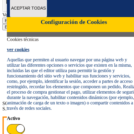
ACEPTAR TODAS
Verificación reCAPTCHA
Enviar
Configuración de Cookies
Enviar
Cookies técnicas
ver cookies
Aquellas que permiten al usuario navegar por una página web y
utilizar las diferentes opciones o servicios que existen en la misma,
incluidas las que el editor utiliza para permitir la gestión y
Política de cookies
funcionamiento del sitio web y habilitar sus funciones y servicios,
Aviso legal
como, por ejemplo, identificar la sesión, acceder a partes de acceso
Condiciones del servicio
restringido, recordar los elementos que componen un pedido, Reali
Política de Privacidad Web
el proceso de compra gestionar el pago, utilizar elementos de segur
Informe de transparencia
durante la navegación, habilitar contenidos dinámicos (por ejemplo,
animación de carga de un texto o imagen) o compartir contenidos a
SOCIEDAD ESTATAL CORREOS Y TELÉGRAFOS, S.A.,
través de redes sociales.
S.M.E. Todos los derechos reservados.
Activo