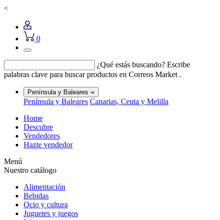
<
0
¿Qué estás buscando?
Escribe
palabras clave para buscar productos en Correos Market .
Península y Baleares
Península y Baleares
Canarias, Ceuta y Melilla
Home
Descubre
Vendedores
Hazte vendedor
Menú
Nuestro catálogo
Alimentación
Bebidas
Ocio y cultura
Juguetes y juegos