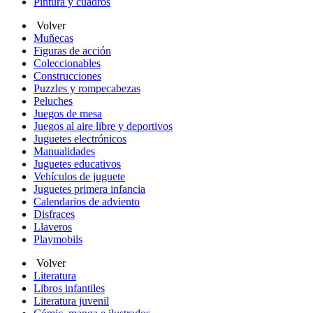
Pintura y cuadros
Volver
Muñecas
Figuras de acción
Coleccionables
Construcciones
Puzzles y rompecabezas
Peluches
Juegos de mesa
Juegos al aire libre y deportivos
Juguetes electrónicos
Manualidades
Juguetes educativos
Vehículos de juguete
Juguetes primera infancia
Calendarios de adviento
Disfraces
Llaveros
Playmobils
Volver
Literatura
Libros infantiles
Literatura juvenil