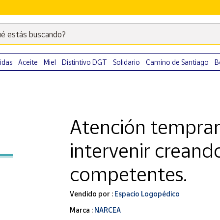
é estás buscando?
Escribe
palabras
clave
idas
Aceite
Miel
Distintivo DGT
Solidario
Camino de Santiago
B
para
buscar
productos
en
Atención tempran
Correos
Market
intervenir creand
.
competentes.
Vendido por :
Espacio Logopédico
Marca :
NARCEA