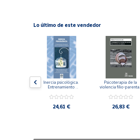
Cuenta
Lo último de este vendedor
Área
cliente
Ubicación
Península
y
n visual y 
Inercia psicológica. 
Psicoterapia de la 
Baleares
 Adaptación 
Entrenamiento 
violencia filio-parental.
. Nivel I ESO.
Emocional para la 
Entre el secreto y la 
Canarias,
Igualdad de Género.
vergüenza.
Ceuta y
,21 €
24,61 €
26,83 €
Melilla