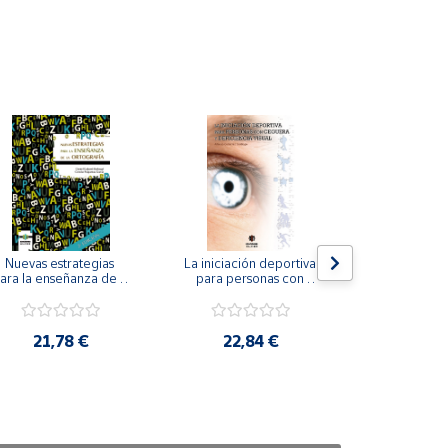
Nuevas estrategias 
La iniciación deportiva 
El método Cl
ara la enseñanza de la 
para personas con 
ortografía.
ceguera y deficiencia 
visual.
18,4
21,78 €
22,84 €