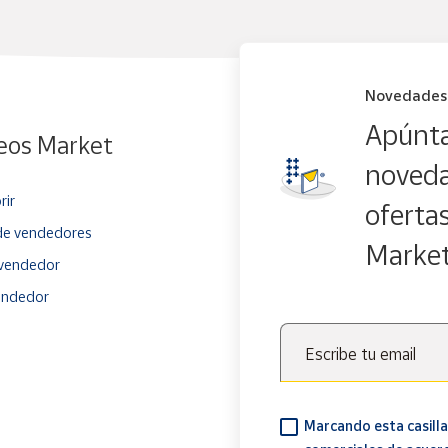
Novedades
Apúnta
eos Market
noveda
rir
oferta
e vendedores
Marke
vendedor
endedor
Escribe tu email
Marcando esta casilla