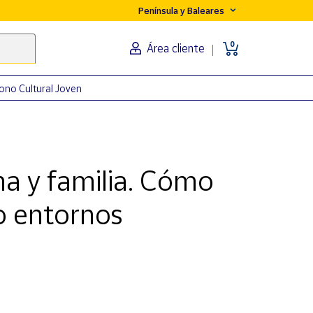
Península y Baleares
0
Área cliente
ono Cultural Joven
a y familia. Cómo
o entornos