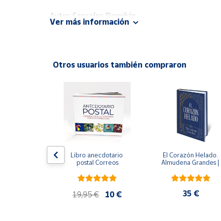
Productos
Solidarios
Autor: Sonsoles Perpiñán
Ver más información
Editorial: Narcea
ISBN: 9788427716391
Ayuda
Idioma: Español
Otros usuarios también compraron
Centro
de ayuda
ral
Contacto
Vendedores
Mapa de
 del fuego - 
Libro anecdotario 
El Corazón Helado. 
 Castillo
postal Correos
Almudena Grandes | 
vendedores
Edición especial de luj
| Libro con sello y 
Hazte
matasellos
vendedor
,90 €
35 €
19,95 €
10 €
Área
vendedor