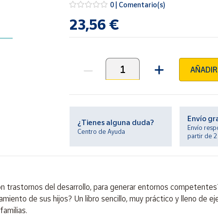
0 | Comentario(s)
23,56 €
AÑADIR
Unidades
Envío gr
¿Tienes alguna duda?
Envío resp
Centro de Ayuda
partir de 
con trastornos del desarrollo, para generar entornos competente
ento de sus hijos? Un libro sencillo, muy práctico y lleno de ej
familias.