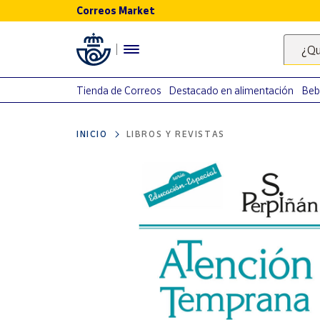
Correos Market
Menú
¿Qu
Nuestro
catálogo
Tienda de Correos
Destacado en alimentación
Beb
Alimentación
INICIO
LIBROS Y REVISTAS
Bebidas
Ocio y cultura
Juguetes y
juegos
Libros y
revistas
Merchandising
y regalos
Tienda de
Correos