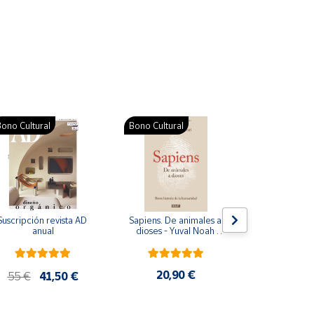
ono Cultural
Bono Cultural
Suscripción revista AD 
Sapiens. De animales a 
Colección d
anual
dioses - Yuval Noah 
para bebés. S
Harari
de cartón
20,90 €
28
55 €
41,50 €