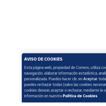
AVISO DE COOKIES
Esta página web, propiedad de Correos, utiliza coo
navegación, elaborar información estadística, anal
personalizada. Puedes hacer clic en
Aceptar
todas
puedes rechazar todas (salvo las cookies necesari
cookies deseas aceptar o rechazar, mediante la 
información en nuestra
Política de Cookies
.