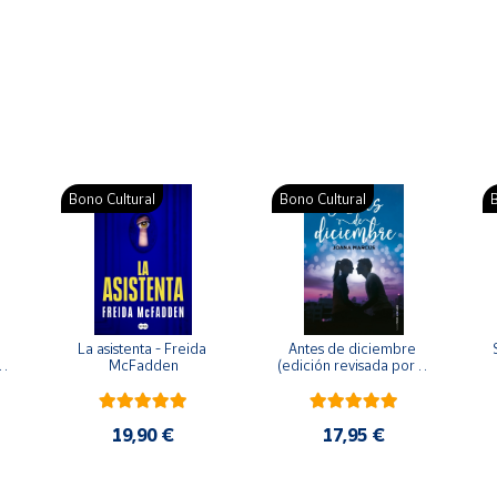
Bono Cultural
Bono Cultural
B
La asistenta - Freida 
Antes de diciembre 
McFadden
(edición revisada por la 
o 
autora) - Joana Marcús
19,90 €
17,95 €