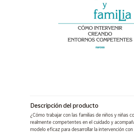
Artesanía
Oficina y
Papelería
Para Canarias,
Ceuta y Melilla
Más
populares
Bono
Cultural
Nuestros
vendedores
Descripción del producto
Las
novedades
¿Cómo trabajar con las familias de niños y niñas 
de Correos
Market
realmente competentes en el cuidado y acompañami
modelo eficaz para desarrollar la intervención con 