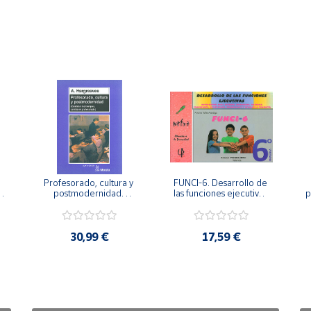
Profesorado, cultura y 
FUNCI-6. Desarrollo de 
 
postmodernidad. 
las funciones ejecutivas. 
p
Cambian los tiempos, 
6º de Primaria.
cambia el profesorado.
30,99 €
17,59 €