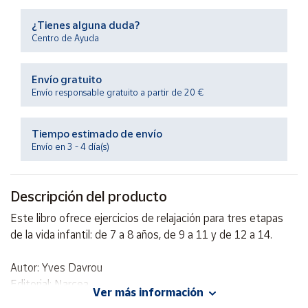
Productos
Solidarios
¿Tienes alguna duda?
Centro de Ayuda
Ayuda
Envío gratuito
Envío responsable gratuito a partir de 20 €
Centro
de ayuda
Tiempo estimado de envío
Contacto
Envío en 3 - 4 día(s)
Vendedores
Descripción del producto
Mapa de
Este libro ofrece ejercicios de relajación para tres etapas
vendedores
de la vida infantil: de 7 a 8 años, de 9 a 11 y de 12 a 14.
Hazte
vendedor
Autor: Yves Davrou
Editorial: Narcea
Área
Ver más información
vendedor
ISBN: 9788427715431