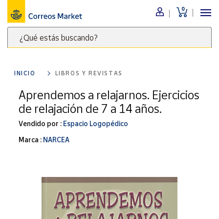
0
Menú
¿Qué estás buscando?
Nuestro
catálogo
Escribe
palabras
INICIO
LIBROS Y REVISTAS
clave
Alimentación
para
Aprendemos a relajarnos. Ejercicios
Bebidas
buscar
de relajación de 7 a 14 años.
Ocio y cultura
productos
en
Vendido por :
Espacio Logopédico
Juguetes y
juegos
Correos
Marca :
NARCEA
Market
Libros y
.
revistas
Merchandising
y regalos
Tienda de
Correos