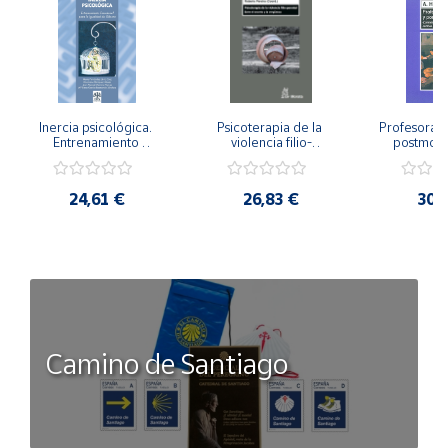
Inercia psicológica. 
Psicoterapia de la 
Profesorado,
Entrenamiento 
violencia filio-
postmode
Emocional para la 
parental. Entre el 
Cambian los
Igualdad de Género.
secreto y la 
cambi
vergüenza.
profes
24,61 €
26,83 €
30,
Camino de Santiago