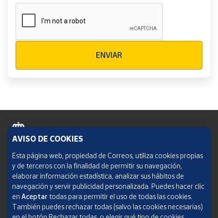
Verificación reCAPTCHA
ENVIAR
AVISO DE COOKIES
Política de cookies
Esta página web, propiedad de Correos, utiliza cookies propias
y de terceros con la finalidad de permitir su navegación,
Aviso legal
elaborar información estadística, analizar sus hábitos de
navegación y servir publicidad personalizada. Puedes hacer clic
Condiciones del servicio
en
Aceptar
todas para permitir el uso de todas las cookies.
También puedes rechazar todas (salvo las cookies necesarias)
Política de Privacidad Web
en el botón Rechazar todas, o elegir qué tipo de cookies