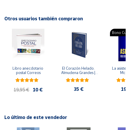
Idioma: Español
Cuenta
Otros usuarios también compraron
Área
Bono Cultu
cliente
Ubicación
Libro anecdotario 
El Corazón Helado. 
La asistent
Península
postal Correos
Almudena Grandes | 
McFa
y
Edición especial de 
Baleares
lujo | Libro con sello y 
matasellos
35 €
19,
Canarias,
19,95 €
10 €
Ceuta y
Melilla
Lo último de este vendedor